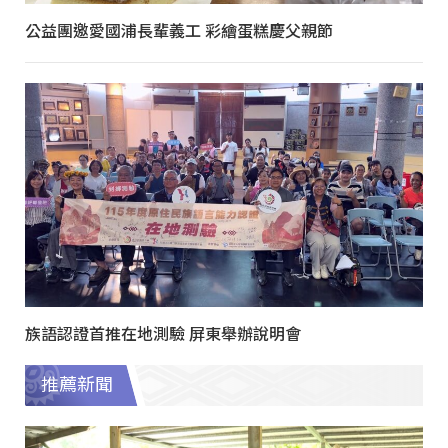
公益團邀愛國浦長輩義工 彩繪蛋糕慶父親節
族語認證首推在地測驗 屏東舉辦說明會
推薦新聞