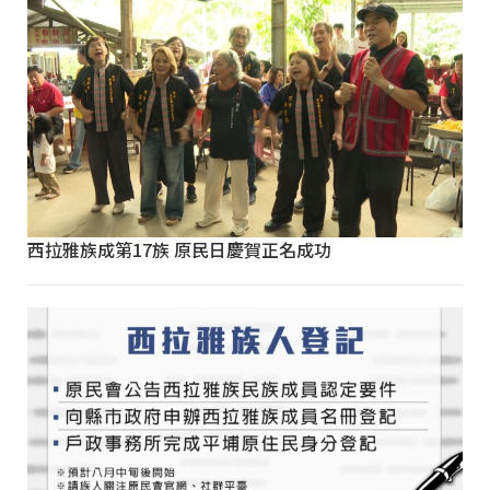
西拉雅族成第17族 原民日慶賀正名成功