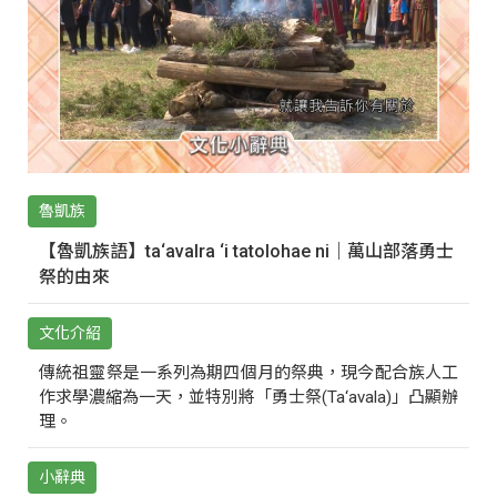
魯凱族
【魯凱族語】ta‘avalra ‘i tatolohae ni｜萬山部落勇士
祭的由來
文化介紹
傳統祖靈祭是一系列為期四個月的祭典，現今配合族人工
作求學濃縮為一天，並特別將「勇士祭(Ta‘avala)」凸顯辦
理。
小辭典