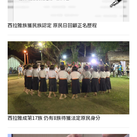
西拉雅族獲民族認定 原民日回顧正名歷程
西拉雅成第17族 仍有8族待獲法定原民身分