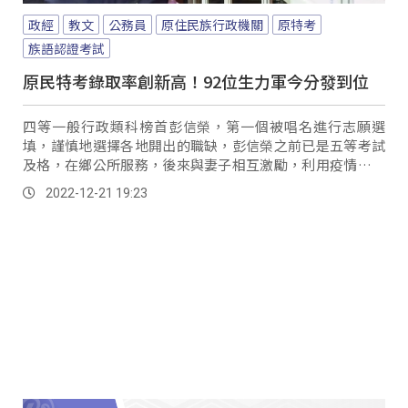
政經
教文
公務員
原住民族行政機關
原特考
族語認證考試
原民特考錄取率創新高！92位生力軍今分發到位
四等一般行政類科榜首彭信榮，第一個被唱名進行志願選
填，謹慎地選擇各地開出的職缺，彭信榮之前已是五等考試
及格，在鄉公所服務，後來與妻子相互激勵，利用疫情不能
外出的期間勤學不倦，和妻子一同報考四等考試，最終雙雙
2022-12-21 19:23
如願都考上四等原民特考。