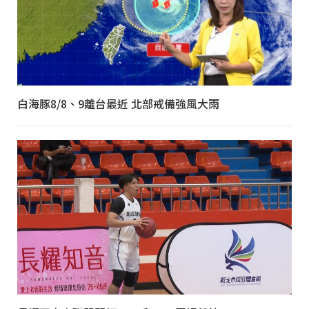
白海豚8/8、9離台最近 北部戒備強風大雨