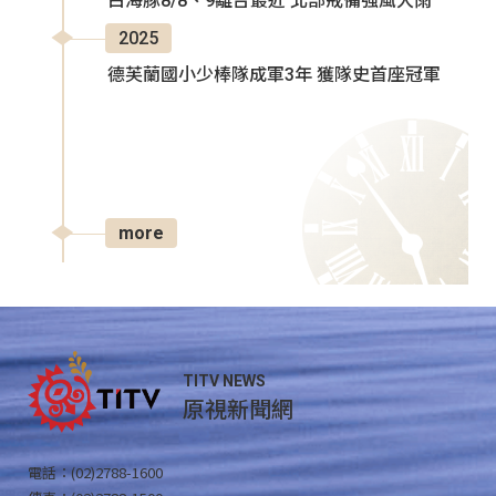
白海豚8/8、9離台最近 北部戒備強風大雨
2025
德芙蘭國小少棒隊成軍3年 獲隊史首座冠軍
more
TITV NEWS
原視新聞網
電話：(02)2788-1600