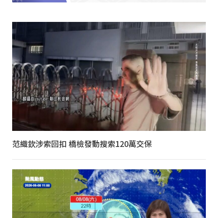
范織欽涉索回扣 橋檢發動搜索120萬交保