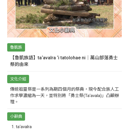
魯凱族
【魯凱族語】ta‘avalra ‘i tatolohae ni｜萬山部落勇士
祭的由來
文化介紹
傳統祖靈祭是一系列為期四個月的祭典，現今配合族人工
作求學濃縮為一天，並特別將「勇士祭(Ta‘avala)」凸顯辦
理。
小辭典
ta‘avalra