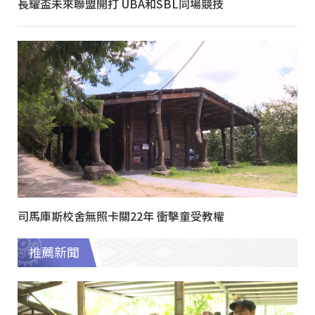
長耀盃未來聯盟開打 UBA和SBL同場競技
司馬庫斯校舍無照卡關22年 衝擊童受教權
推薦新聞