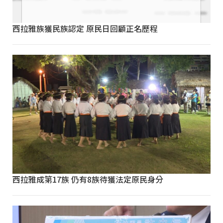
西拉雅族獲民族認定 原民日回顧正名歷程
西拉雅成第17族 仍有8族待獲法定原民身分