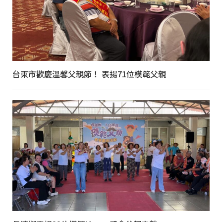
台東市歡慶溫馨父親節！ 表揚71位模範父親