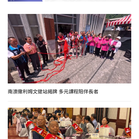
南澳撒利姆文健站揭牌 多元課程陪伴長者