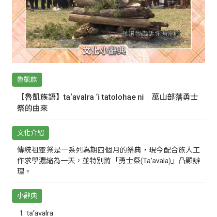
魯凱族
【魯凱族語】ta‘avalra ‘i tatolohae ni｜萬山部落勇士
祭的由來
文化介紹
傳統祖靈祭是一系列為期四個月的祭典，現今配合族人工
作求學濃縮為一天，並特別將「勇士祭(Ta‘avala)」凸顯辦
理。
小辭典
ta‘avalra