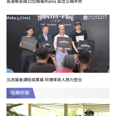
長濱鄉表揚22位模範Mama 感念父親辛勞
北流幕後課程成果展 阿爆率新人熱力登台
推薦新聞