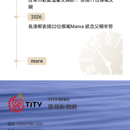
台東市歡慶溫馨父親節！ 表揚71位模範父
親
2026
長濱鄉表揚22位模範Mama 感念父親辛勞
more
TITV NEWS
原視新聞網
電話：(02)2788-1600