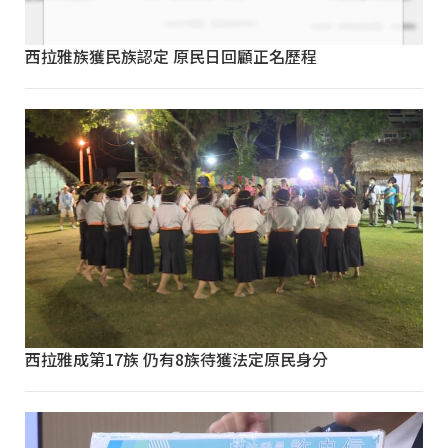
西拉雅族獲民族認定 原民日回顧正名歷程
西拉雅成第17族 仍有8族待獲法定原民身分