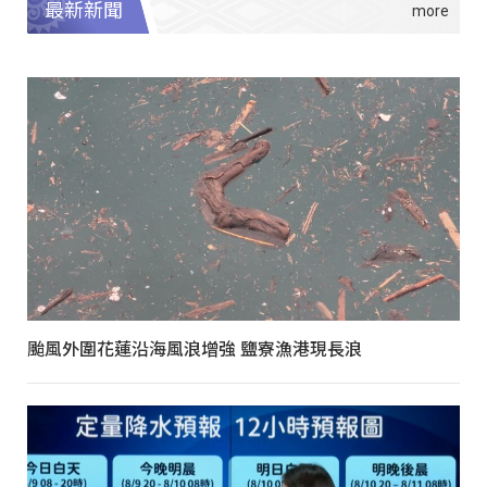
最新新聞
颱風外圍花蓮沿海風浪增強 鹽寮漁港現長浪