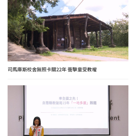
司馬庫斯校舍無照卡關22年 衝擊童受教權