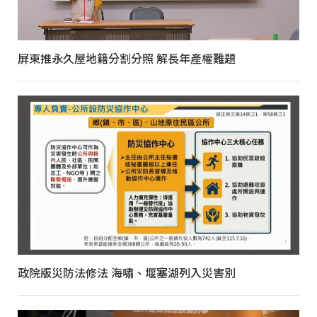
屏東推永久屋地籍分割分照 解長年產權難題
政院版災防法修法 海嘯、堰塞湖列入災害別