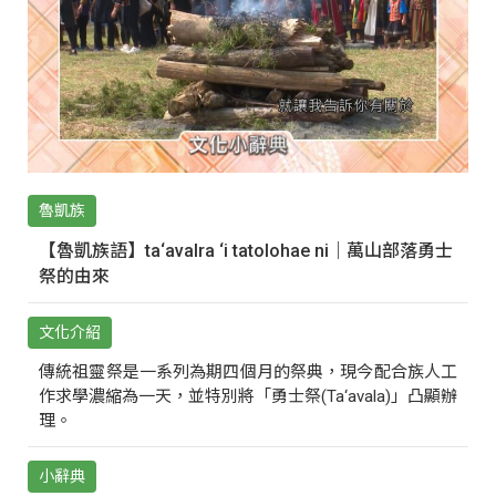
魯凱族
【魯凱族語】ta‘avalra ‘i tatolohae ni｜萬山部落勇士
祭的由來
文化介紹
傳統祖靈祭是一系列為期四個月的祭典，現今配合族人工
作求學濃縮為一天，並特別將「勇士祭(Ta‘avala)」凸顯辦
理。
小辭典