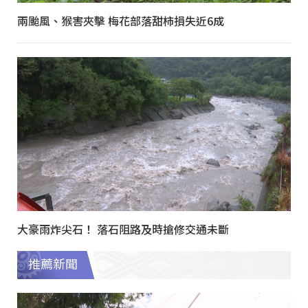
兩颱風、猴害夾擊 梅花部落甜柿損失近6成
大豪雨炸尖石！ 落石阻路及時搶修交通未斷
推薦新聞