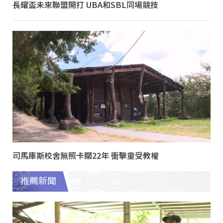
長耀盃未來聯盟開打 UBA和SBL同場競技
司馬庫斯校舍無照卡關22年 衝擊童受教權
推薦新聞