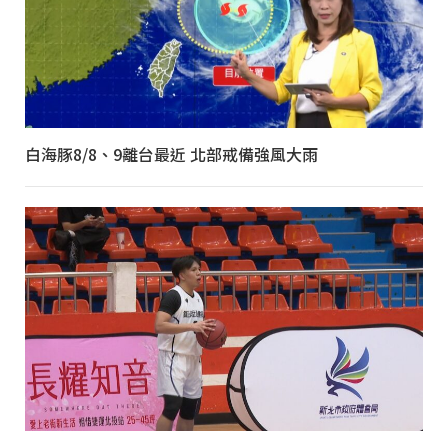
白海豚8/8、9離台最近 北部戒備強風大雨