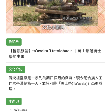
魯凱族
【魯凱族語】ta‘avalra ‘i tatolohae ni｜萬山部落勇士
祭的由來
文化介紹
傳統祖靈祭是一系列為期四個月的祭典，現今配合族人工
作求學濃縮為一天，並特別將「勇士祭(Ta‘avala)」凸顯辦
理。
小辭典
ta‘avalra