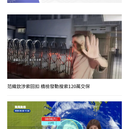
范織欽涉索回扣 橋檢發動搜索120萬交保