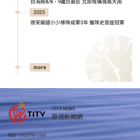
白海豚8/8、9離台最近 北部戒備強風大雨
2025
德芙蘭國小少棒隊成軍3年 獲隊史首座冠軍
more
TITV NEWS
原視新聞網
電話：(02)2788-1600