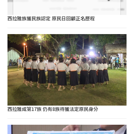
西拉雅族獲民族認定 原民日回顧正名歷程
西拉雅成第17族 仍有8族待獲法定原民身分