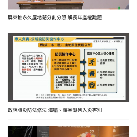
屏東推永久屋地籍分割分照 解長年產權難題
政院版災防法修法 海嘯、堰塞湖列入災害別