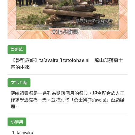
魯凱族
【魯凱族語】ta‘avalra ‘i tatolohae ni｜萬山部落勇士
祭的由來
文化介紹
傳統祖靈祭是一系列為期四個月的祭典，現今配合族人工
作求學濃縮為一天，並特別將「勇士祭(Ta‘avala)」凸顯辦
理。
小辭典
ta‘avalra