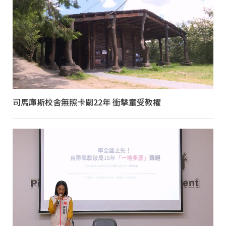
司馬庫斯校舍無照卡關22年 衝擊童受教權