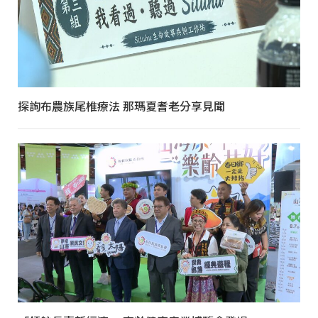
探詢布農族尾椎療法 那瑪夏耆老分享見聞