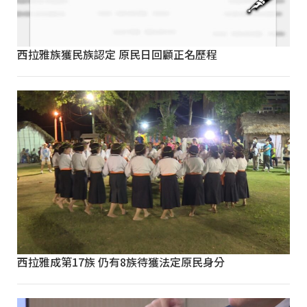
西拉雅族獲民族認定 原民日回顧正名歷程
西拉雅成第17族 仍有8族待獲法定原民身分