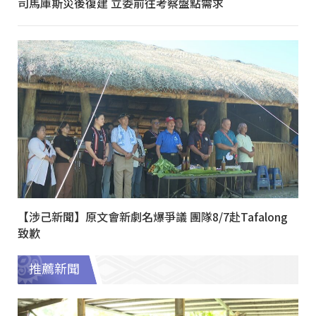
司馬庫斯災後復建 立委前往考察盤點需求
【涉己新聞】原文會新劇名爆爭議 團隊8/7赴Tafalong
致歉
推薦新聞