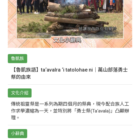
魯凱族
【魯凱族語】ta‘avalra ‘i tatolohae ni｜萬山部落勇士
祭的由來
文化介紹
傳統祖靈祭是一系列為期四個月的祭典，現今配合族人工
作求學濃縮為一天，並特別將「勇士祭(Ta‘avala)」凸顯辦
理。
小辭典