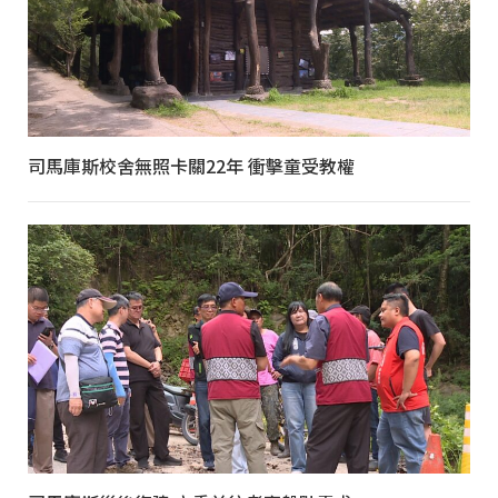
司馬庫斯校舍無照卡關22年 衝擊童受教權