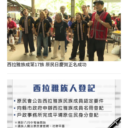
西拉雅族成第17族 原民日慶賀正名成功