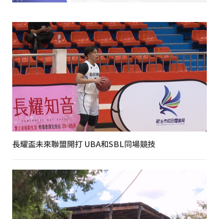
長耀盃未來聯盟開打 UBA和SBL同場競技