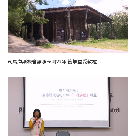
司馬庫斯校舍無照卡關22年 衝擊童受教權