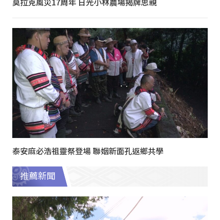
莫拉克風災17周年 日光小林農場揭牌思親
泰安麻必浩祖靈祭登場 聯姻新面孔返鄉共學
推薦新聞