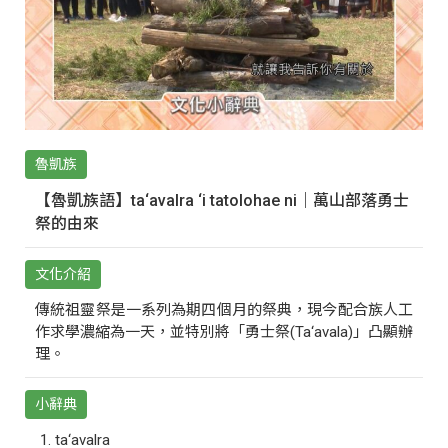
魯凱族
【魯凱族語】ta‘avalra ‘i tatolohae ni｜萬山部落勇士
祭的由來
文化介紹
傳統祖靈祭是一系列為期四個月的祭典，現今配合族人工
作求學濃縮為一天，並特別將「勇士祭(Ta‘avala)」凸顯辦
理。
小辭典
ta‘avalra