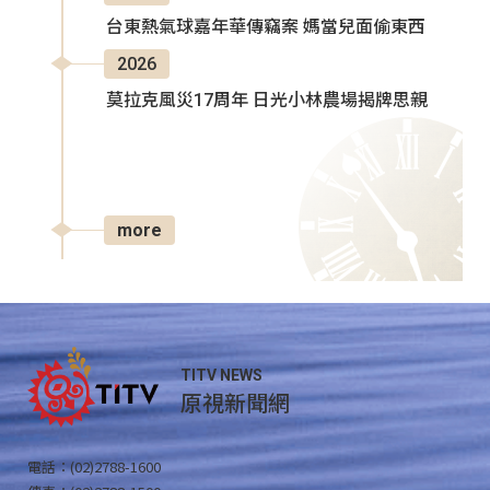
台東熱氣球嘉年華傳竊案 媽當兒面偷東西
2026
莫拉克風災17周年 日光小林農場揭牌思親
more
TITV NEWS
原視新聞網
電話：(02)2788-1600