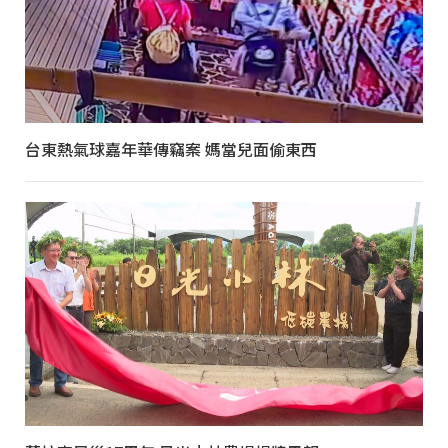
台東熱氣球嘉年華傳竊案 媽當兒面偷東西