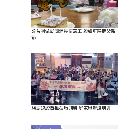
公益團邀愛國浦長輩義工 彩繪蛋糕慶父親
節
族語認證首推在地測驗 屏東舉辦說明會