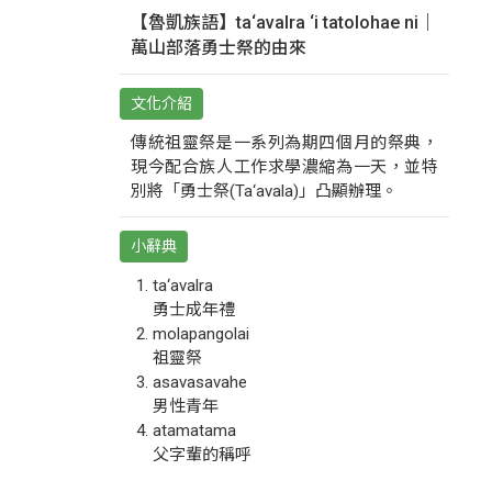
【魯凱族語】ta‘avalra ‘i tatolohae ni｜
萬山部落勇士祭的由來
文化介紹
傳統祖靈祭是一系列為期四個月的祭典，
現今配合族人工作求學濃縮為一天，並特
別將「勇士祭(Ta‘avala)」凸顯辦理。
小辭典
ta‘avalra
勇士成年禮
molapangolai
祖靈祭
asavasavahe
男性青年
atamatama
父字輩的稱呼