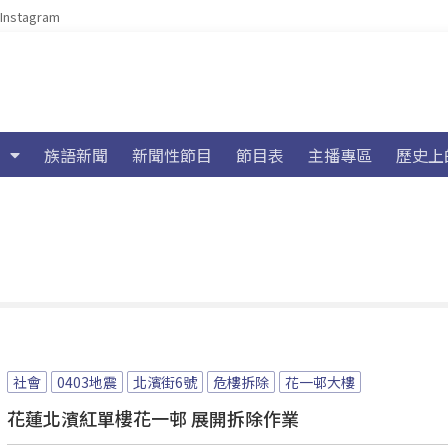
Instagram
族語新聞
新聞性節目
節目表
主播專區
歷史上
社會
0403地震
北濱街6號
危樓拆除
花一邨大樓
花蓮北濱紅單樓花一邨 展開拆除作業