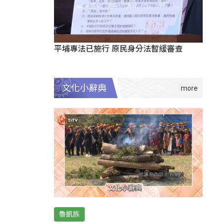
平埔專法已施行 原民身分法暫緩審查
文化小辭典
魯凱族