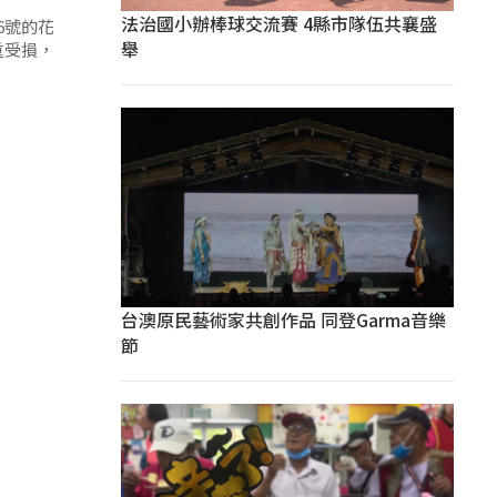
法治國小辦棒球交流賽 4縣市隊伍共襄盛
6號的花
舉
重受損，
台澳原民藝術家共創作品 同登Garma音樂
節