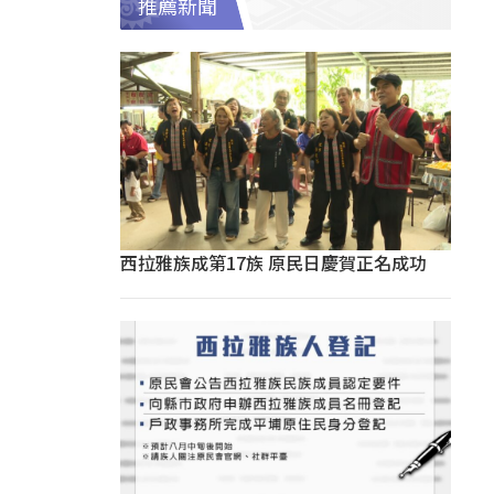
推薦新聞
西拉雅族成第17族 原民日慶賀正名成功