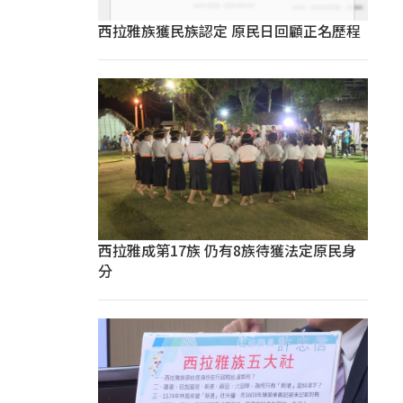
西拉雅族獲民族認定 原民日回顧正名歷程
西拉雅成第17族 仍有8族待獲法定原民身
分