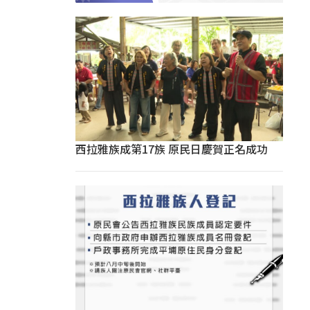
西拉雅族成第17族 原民日慶賀正名成功