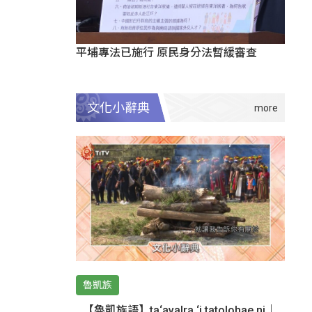
平埔專法已施行 原民身分法暫緩審查
文化小辭典
魯凱族
【魯凱族語】ta‘avalra ‘i tatolohae ni｜