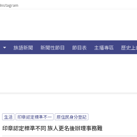
Instagram
族語新聞
新聞性節目
節目表
主播專區
歷史上
生活
印章認定標準不一
原住民身分登記
印章認定標準不同 族人更名後辦理事務難