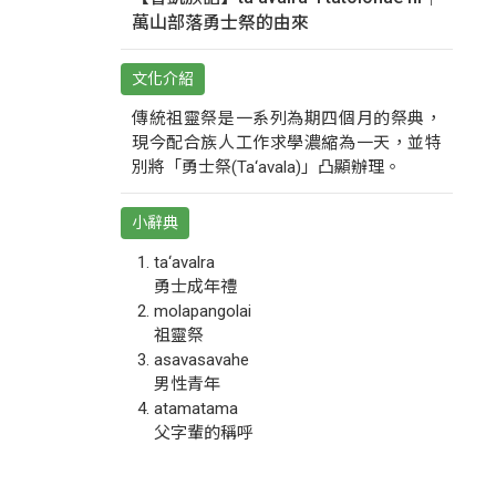
萬山部落勇士祭的由來
文化介紹
傳統祖靈祭是一系列為期四個月的祭典，
現今配合族人工作求學濃縮為一天，並特
別將「勇士祭(Ta‘avala)」凸顯辦理。
小辭典
ta‘avalra
勇士成年禮
molapangolai
祖靈祭
asavasavahe
男性青年
atamatama
父字輩的稱呼