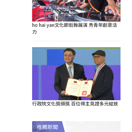
ho hai yan文化節街舞展演 秀青年創意活
力
行政院文化獎頒獎 百位得主見證多元綻放
推薦新聞