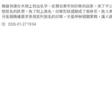
機器快速在木頭上刻出名字，近期台東市刻印章的店家，來了不
統姓名的民眾，為了刻上族名，印章形狀還變成了長條形，族人
分金融機構要求使用並列族名的印章，才能申辦相關業務，讓人
困擾。
2026-01-27 19:04