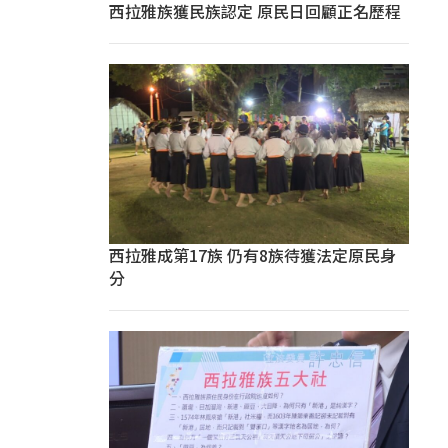
西拉雅族獲民族認定 原民日回顧正名歷程
西拉雅成第17族 仍有8族待獲法定原民身
分