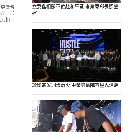
立委偕相關單位赴和平區 考察原鄉長照營
少更改傳
運
表示，部
感到相當
瓊斯盃8/14燃戰火 中華男籃陣容星光熠熠