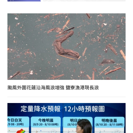
颱風外圍花蓮沿海風浪增強 鹽寮漁港現長浪