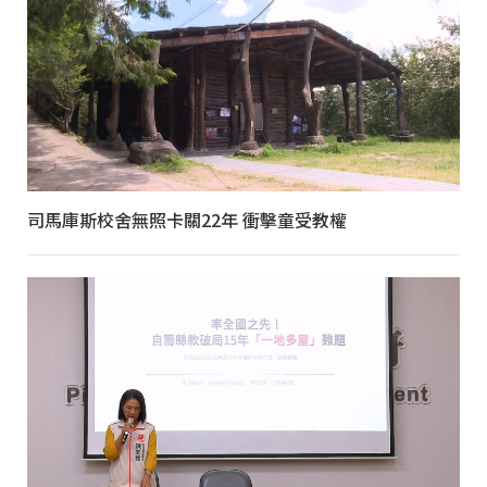
司馬庫斯校舍無照卡關22年 衝擊童受教權