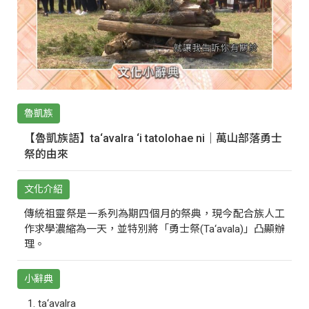
魯凱族
【魯凱族語】ta‘avalra ‘i tatolohae ni｜萬山部落勇士
祭的由來
文化介紹
傳統祖靈祭是一系列為期四個月的祭典，現今配合族人工
作求學濃縮為一天，並特別將「勇士祭(Ta‘avala)」凸顯辦
理。
小辭典
ta‘avalra