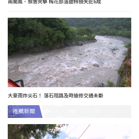
兩颱風、猴害夾擊 梅花部落甜柿損失近6成
大豪雨炸尖石！ 落石阻路及時搶修交通未斷
推薦新聞