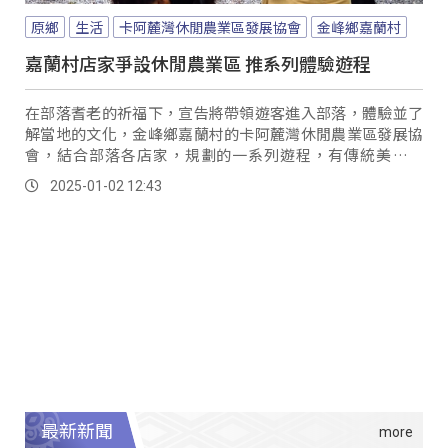
原鄉
生活
卡阿麓灣休閒農業區發展協會
金峰鄉嘉蘭村
嘉蘭村店家爭設休閒農業區 推系列體驗遊程
在部落耆老的祈福下，宣告將帶領遊客進入部落，體驗並了
解當地的文化，金峰鄉嘉蘭村的卡阿麓灣休閒農業區發展協
會，結合部落各店家，規劃的一系列遊程，有傳統美食製
作、品嘗在地食材、了解小米文化等，透過視、聽、嗅、
2025-01-02 12:43
味、觸覺的5種感官，希望讓遊客能留下難忘回憶，也有身為
導遊的遊客，特別參與這場體驗團。
最新新聞