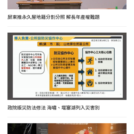
屏東推永久屋地籍分割分照 解長年產權難題
政院版災防法修法 海嘯、堰塞湖列入災害別