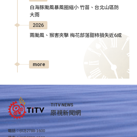
白海豚颱風暴風圈縮小 竹苗、台北山區防
大雨
2026
兩颱風、猴害夾擊 梅花部落甜柿損失近6成
more
TITV NEWS
原視新聞網
電話：(02)2788-1600