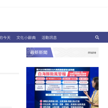
的今天
文化小辭典
活動訊息
最新新聞