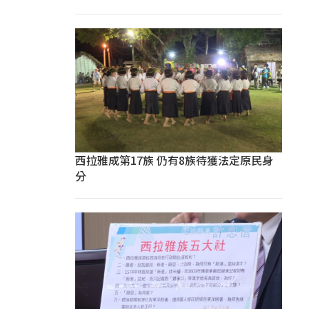
西拉雅成第17族 仍有8族待獲法定原民身
分