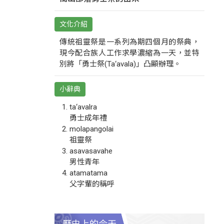
文化介紹
傳統祖靈祭是一系列為期四個月的祭典，
現今配合族人工作求學濃縮為一天，並特
別將「勇士祭(Ta‘avala)」凸顯辦理。
小辭典
ta‘avalra
勇士成年禮
molapangolai
祖靈祭
asavasavahe
男性青年
atamatama
父字輩的稱呼
歷史上的今天