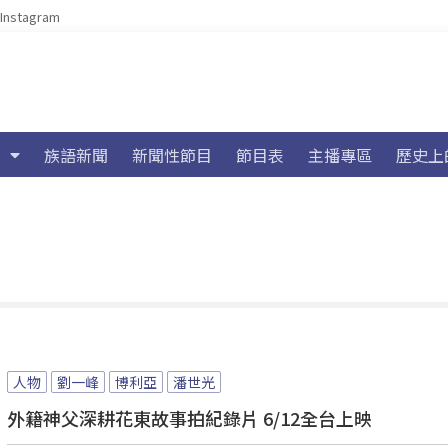
Instagram
族語新聞
新聞性節目
節目表
主播專區
歷史上
人物
劉一峰
博利亞
潘世光
外籍神父深耕花東故事拍紀錄片 6/12全台上映