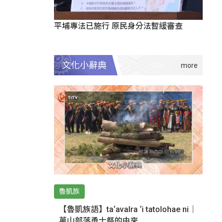
平埔專法已施行 原民身分法暫緩審查
文化小辭典
魯凱族
【魯凱族語】ta‘avalra ‘i tatolohae ni｜
萬山部落勇士祭的由來