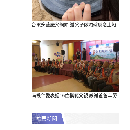
台東窯藝慶父親節 邀父子做陶碗感念土地
南投仁愛表揚16位模範父親 感謝爸爸辛勞
推薦新聞