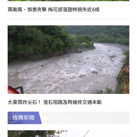
兩颱風、猴害夾擊 梅花部落甜柿損失近6成
大豪雨炸尖石！ 落石阻路及時搶修交通未斷
推薦新聞