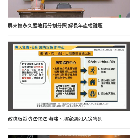
屏東推永久屋地籍分割分照 解長年產權難題
政院版災防法修法 海嘯、堰塞湖列入災害別