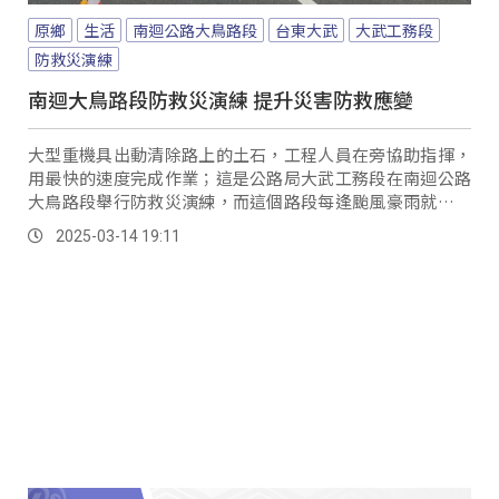
原鄉
生活
南迴公路大鳥路段
台東大武
大武工務段
防救災演練
南迴大鳥路段防救災演練 提升災害防救應變
大型重機具出動清除路上的土石，工程人員在旁協助指揮，
用最快的速度完成作業；這是公路局大武工務段在南迴公路
大鳥路段舉行防救災演練，而這個路段每逢颱風豪雨就容易
發生土石滑落路面影響交通，特別安排演練，因應未來不可
2025-03-14 19:11
測的突發狀況。