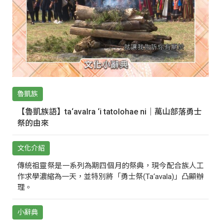
魯凱族
【魯凱族語】ta‘avalra ‘i tatolohae ni｜萬山部落勇士
祭的由來
文化介紹
傳統祖靈祭是一系列為期四個月的祭典，現今配合族人工
作求學濃縮為一天，並特別將「勇士祭(Ta‘avala)」凸顯辦
理。
小辭典