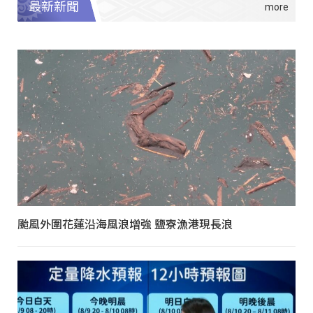
最新新聞
颱風外圍花蓮沿海風浪增強 鹽寮漁港現長浪