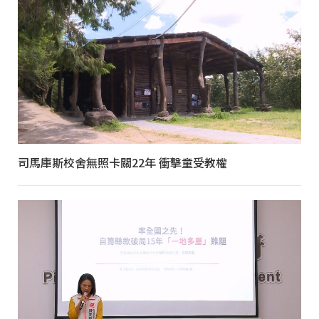
司馬庫斯校舍無照卡關22年 衝擊童受教權