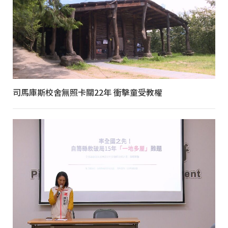
司馬庫斯校舍無照卡關22年 衝擊童受教權