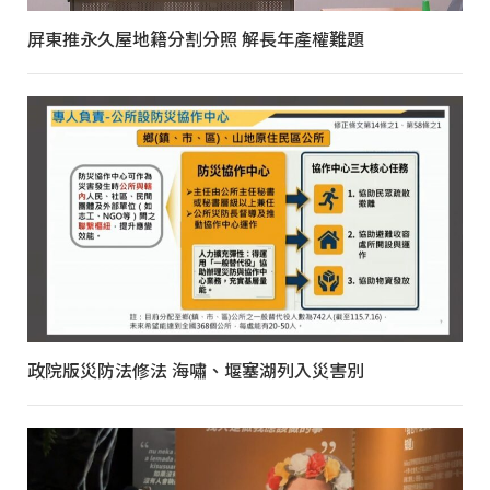
屏東推永久屋地籍分割分照 解長年產權難題
政院版災防法修法 海嘯、堰塞湖列入災害別