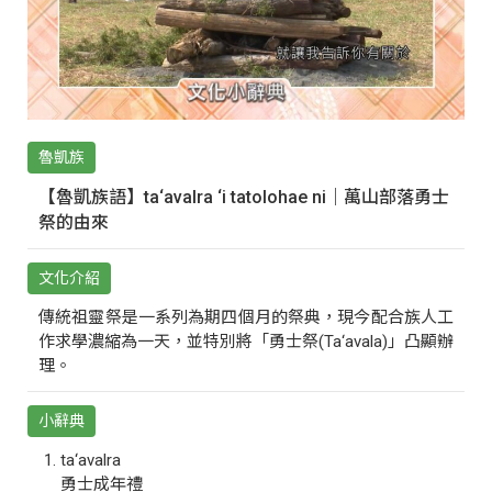
魯凱族
【魯凱族語】ta‘avalra ‘i tatolohae ni｜萬山部落勇士
祭的由來
文化介紹
傳統祖靈祭是一系列為期四個月的祭典，現今配合族人工
作求學濃縮為一天，並特別將「勇士祭(Ta‘avala)」凸顯辦
理。
小辭典
ta‘avalra
勇士成年禮