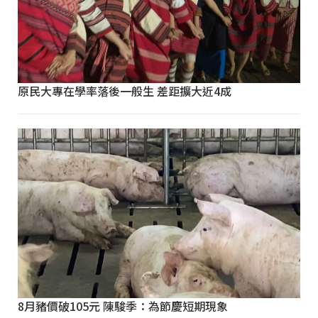
原民大專在學率落後一般生 差距擴大近4成
8月豬價破105元 陳駿季：為節慶短期現象