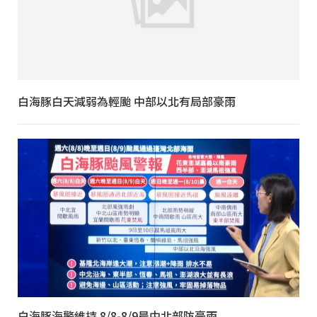
白海豚白天減弱為輕颱 中部以北有局部豪雨
白海豚海警維持 8/8-8/9晨中北部防豪雨