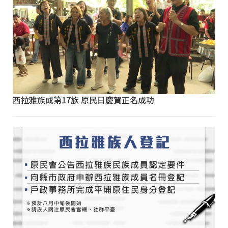
西拉雅族成第17族 原民日慶賀正名成功