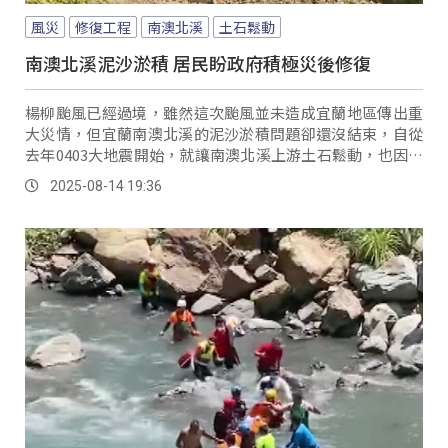
風災
修復工程
南澳北溪
土石鬆動
南澳北溪泥沙淤積 居民盼政府積極災後修復
楊柳颱風已經過境，雖然這次颱風並未造成宜蘭地區傳出重
大災情，但宜蘭南澳北溪的泥沙淤積問題卻還沒結束，自從
去年0403大地震開始，就讓南澳北溪上游土石鬆動，也因為
去年的多個颱風及強降雨，讓土石徹底崩塌，形成了土石流
2025-08-14 19:36
災害。