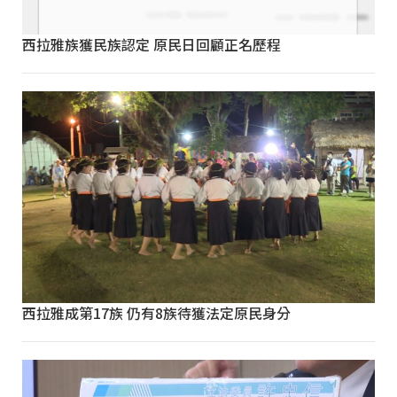
西拉雅族獲民族認定 原民日回顧正名歷程
西拉雅成第17族 仍有8族待獲法定原民身分