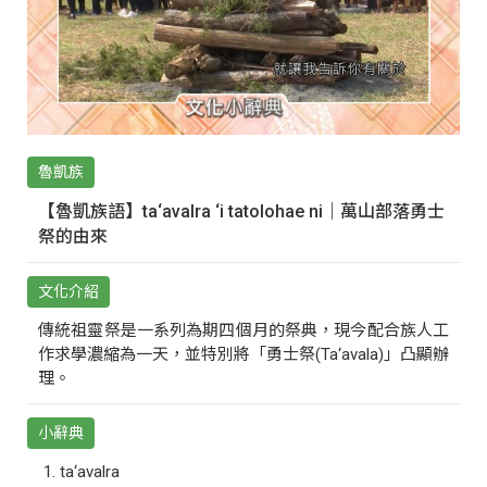
魯凱族
【魯凱族語】ta‘avalra ‘i tatolohae ni｜萬山部落勇士
祭的由來
文化介紹
傳統祖靈祭是一系列為期四個月的祭典，現今配合族人工
作求學濃縮為一天，並特別將「勇士祭(Ta‘avala)」凸顯辦
理。
小辭典
ta‘avalra