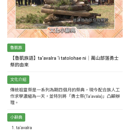
魯凱族
【魯凱族語】ta‘avalra ‘i tatolohae ni｜萬山部落勇士
祭的由來
文化介紹
傳統祖靈祭是一系列為期四個月的祭典，現今配合族人工
作求學濃縮為一天，並特別將「勇士祭(Ta‘avala)」凸顯辦
理。
小辭典
ta‘avalra