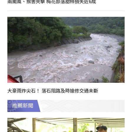
兩颱風、猴害夾擊 梅花部落甜柿損失近6成
大豪雨炸尖石！ 落石阻路及時搶修交通未斷
推薦新聞