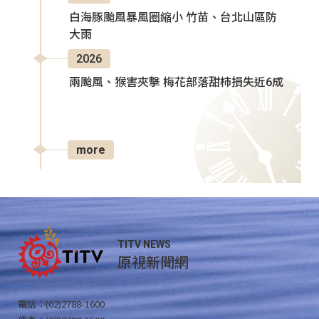
白海豚颱風暴風圈縮小 竹苗、台北山區防
大雨
2026
兩颱風、猴害夾擊 梅花部落甜柿損失近6成
more
TITV NEWS
原視新聞網
電話：(02)2788-1600