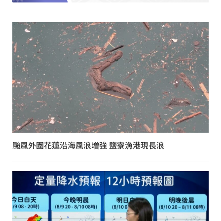
颱風外圍花蓮沿海風浪增強 鹽寮漁港現長浪