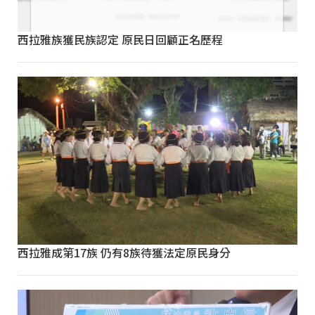
西拉雅族獲民族認定 原民日回顧正名歷程
西拉雅成第17族 仍有8族待獲法定原民身分