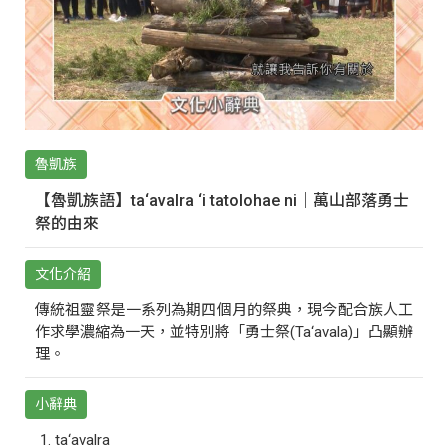
魯凱族
【魯凱族語】ta‘avalra ‘i tatolohae ni｜萬山部落勇士
祭的由來
文化介紹
傳統祖靈祭是一系列為期四個月的祭典，現今配合族人工
作求學濃縮為一天，並特別將「勇士祭(Ta‘avala)」凸顯辦
理。
小辭典
ta‘avalra