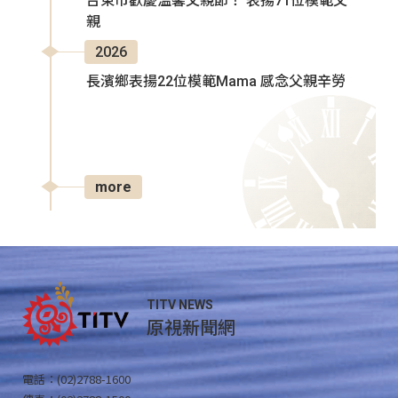
台東市歡慶溫馨父親節！ 表揚71位模範父
親
2026
長濱鄉表揚22位模範Mama 感念父親辛勞
more
TITV NEWS
原視新聞網
電話：(02)2788-1600