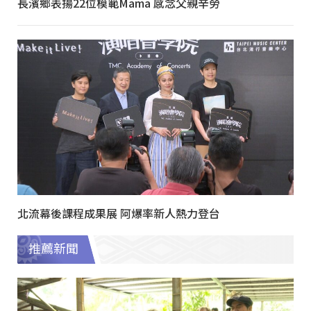
長濱鄉表揚22位模範Mama 感念父親辛勞
北流幕後課程成果展 阿爆率新人熱力登台
推薦新聞