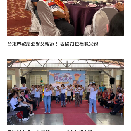
台東市歡慶溫馨父親節！ 表揚71位模範父親