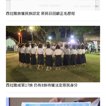
西拉雅族獲民族認定 原民日回顧正名歷程
西拉雅成第17族 仍有8族待獲法定原民身分