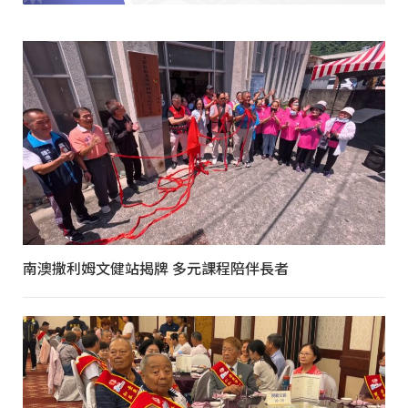
南澳撒利姆文健站揭牌 多元課程陪伴長者