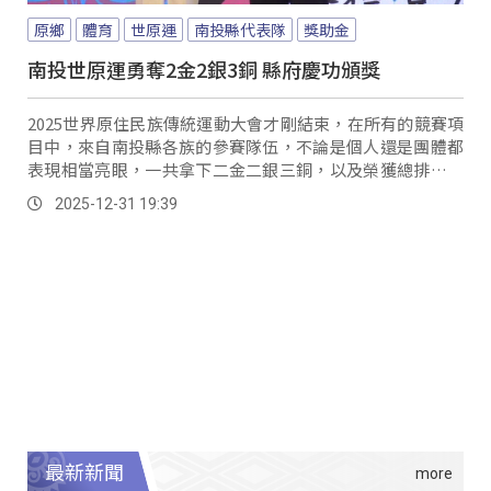
原鄉
體育
世原運
南投縣代表隊
獎助金
南投世原運勇奪2金2銀3銅 縣府慶功頒獎
2025世界原住民族傳統運動大會才剛結束，在所有的競賽項
目中，來自南投縣各族的參賽隊伍，不論是個人還是團體都
表現相當亮眼，一共拿下二金二銀三銅，以及榮獲總排行榜
第二名的殊榮；不過這樣的成績並非僥倖，因為身手不凡的
2025-12-31 19:39
背後，大家都曾有辛勤努力的背景故事。
最新新聞