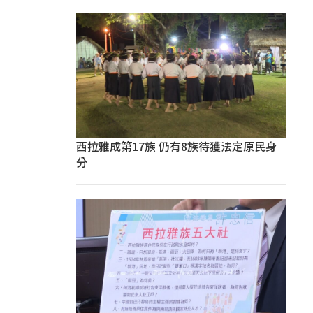
西拉雅成第17族 仍有8族待獲法定原民身
分