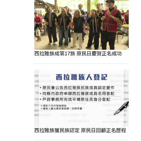
西拉雅族成第17族 原民日慶賀正名成功
西拉雅族獲民族認定 原民日回顧正名歷程