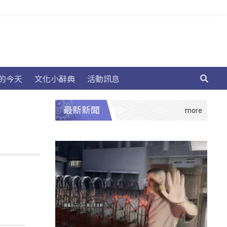
的今天
文化小辭典
活動訊息
最新新聞