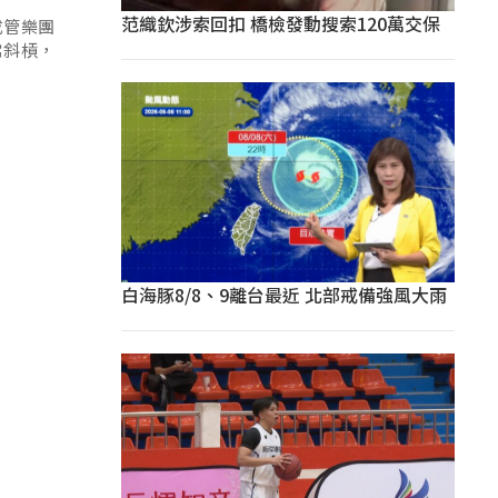
范織欽涉索回扣 橋檢發動搜索120萬交保
成管樂團
常斜槓，
白海豚8/8、9離台最近 北部戒備強風大雨