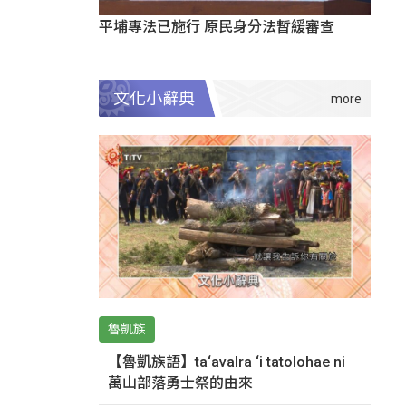
平埔專法已施行 原民身分法暫緩審查
文化小辭典
魯凱族
【魯凱族語】ta‘avalra ‘i tatolohae ni｜
萬山部落勇士祭的由來