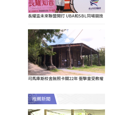
長耀盃未來聯盟開打 UBA和SBL同場競技
司馬庫斯校舍無照卡關22年 衝擊童受教權
推薦新聞