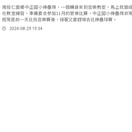
南投仁愛鄉中正國小棒壘隊，一個轉身來到音樂教室，馬上就變
在教室練習，準備要去參加11月的管樂比賽，中正國小棒壘隊非
經常是前一天比完音樂賽後，接著又要趕場去比棒壘球賽。
2024-08-29 19:34