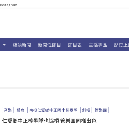
Instagram
族語新聞
新聞性節目
節目表
主播專區
歷史上
音樂
體育
南投仁愛鄉中正國小棒壘隊
斜槓
管樂團
仁愛鄉中正棒壘隊也協槓 管樂團同樣出色