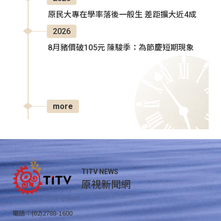
原民大專在學率落後一般生 差距擴大近4成
2026
8月豬價破105元 陳駿季：為節慶短期現象
more
TITV NEWS
原視新聞網
電話：(02)2788-1600