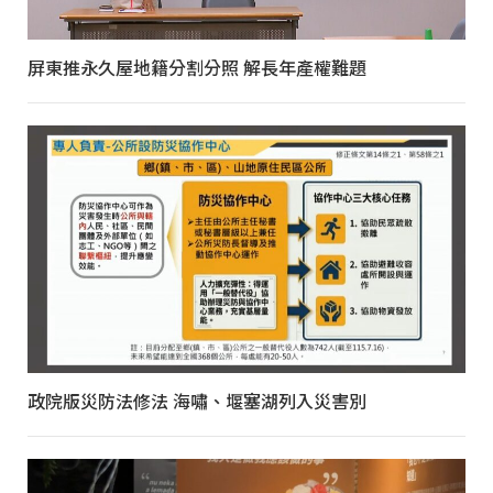
屏東推永久屋地籍分割分照 解長年產權難題
政院版災防法修法 海嘯、堰塞湖列入災害別