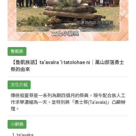
魯凱族
【魯凱族語】ta‘avalra ‘i tatolohae ni｜萬山部落勇士
祭的由來
文化介紹
傳統祖靈祭是一系列為期四個月的祭典，現今配合族人工
作求學濃縮為一天，並特別將「勇士祭(Ta‘avala)」凸顯辦
理。
小辭典
ta‘avalra