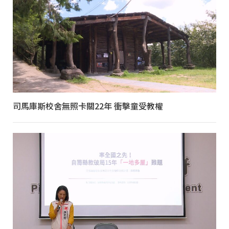
司馬庫斯校舍無照卡關22年 衝擊童受教權