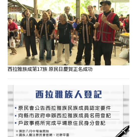
西拉雅族成第17族 原民日慶賀正名成功