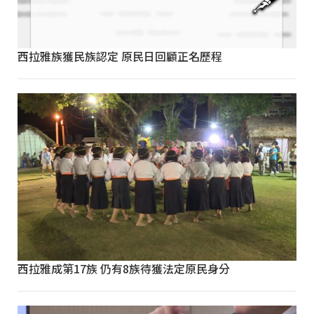
西拉雅族獲民族認定 原民日回顧正名歷程
西拉雅成第17族 仍有8族待獲法定原民身分