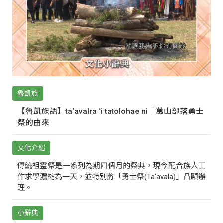
魯凱族
【魯凱族語】ta‘avalra ‘i tatolohae ni｜萬山部落勇士
祭的由來
文化介紹
傳統祖靈祭是一系列為期四個月的祭典，現今配合族人工
作求學濃縮為一天，並特別將「勇士祭(Ta‘avala)」凸顯辦
理。
小辭典