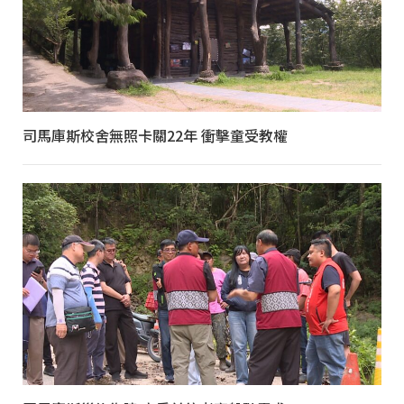
司馬庫斯校舍無照卡關22年 衝擊童受教權