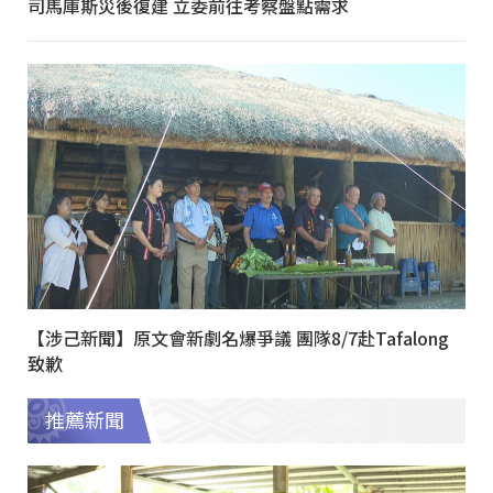
司馬庫斯災後復建 立委前往考察盤點需求
【涉己新聞】原文會新劇名爆爭議 團隊8/7赴Tafalong
致歉
推薦新聞