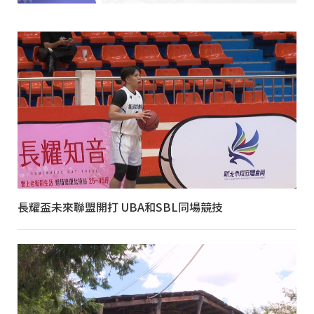
長耀盃未來聯盟開打 UBA和SBL同場競技