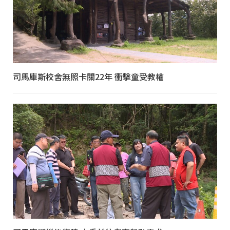
司馬庫斯校舍無照卡關22年 衝擊童受教權