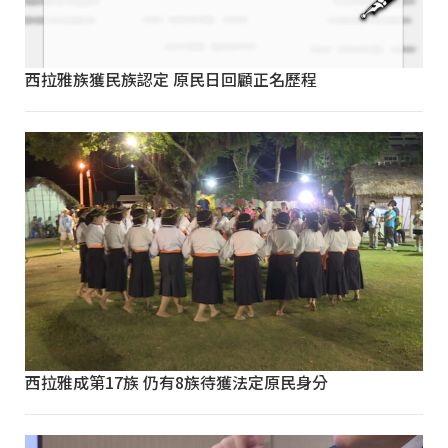
西拉雅族獲民族認定 原民日回顧正名歷程
西拉雅成第17族 仍有8族待獲法定原民身分