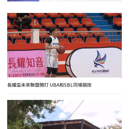
長耀盃未來聯盟開打 UBA和SBL同場競技