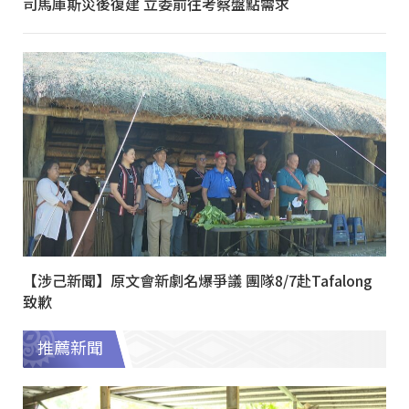
司馬庫斯災後復建 立委前往考察盤點需求
【涉己新聞】原文會新劇名爆爭議 團隊8/7赴Tafalong
致歉
推薦新聞