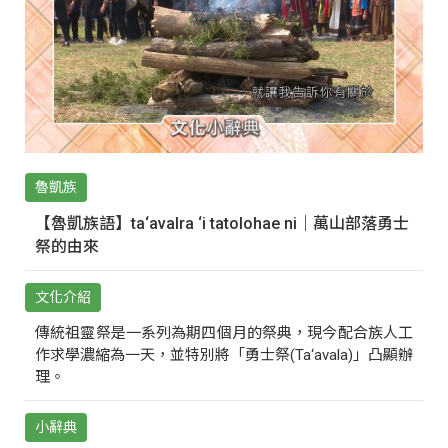
魯凱族
【魯凱族語】ta‘avalra ‘i tatolohae ni｜萬山部落勇士
祭的由來
文化介紹
傳統祖靈祭是一系列為期四個月的祭典，現今配合族人工
作求學濃縮為一天，並特別將「勇士祭(Ta‘avala)」凸顯辦
理。
小辭典