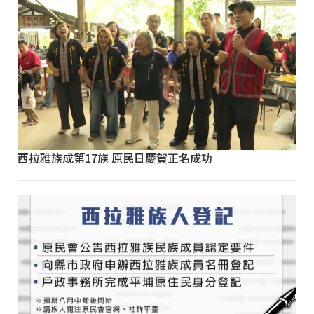
西拉雅族成第17族 原民日慶賀正名成功