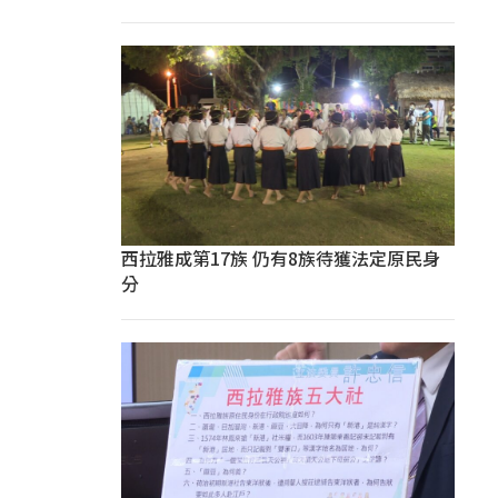
西拉雅成第17族 仍有8族待獲法定原民身
分