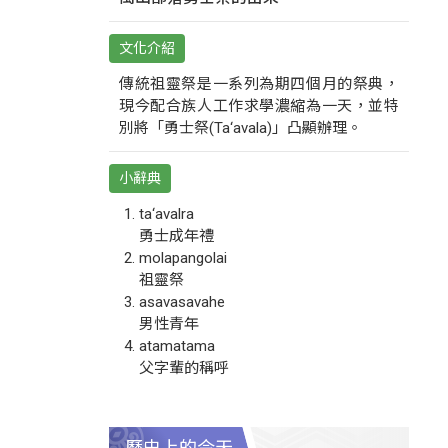
文化介紹
傳統祖靈祭是一系列為期四個月的祭典，
現今配合族人工作求學濃縮為一天，並特
別將「勇士祭(Ta‘avala)」凸顯辦理。
小辭典
ta‘avalra
勇士成年禮
molapangolai
祖靈祭
asavasavahe
男性青年
atamatama
父字輩的稱呼
歷史上的今天