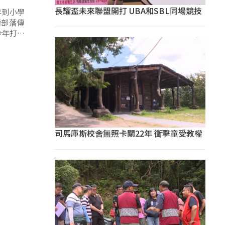
長耀盃未來聯盟開打 UBA和SBL同場競技
年到小學
續部落傳
今年打算
司馬庫斯校舍無照卡關22年 衝擊童受教權