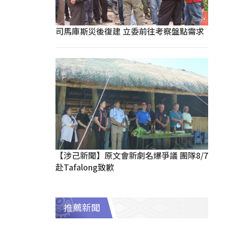
司馬庫斯災後復建 立委前往考察盤點需求
【涉己新聞】原文會新劇名爆爭議 團隊8/7
赴Tafalong致歉
推薦新聞