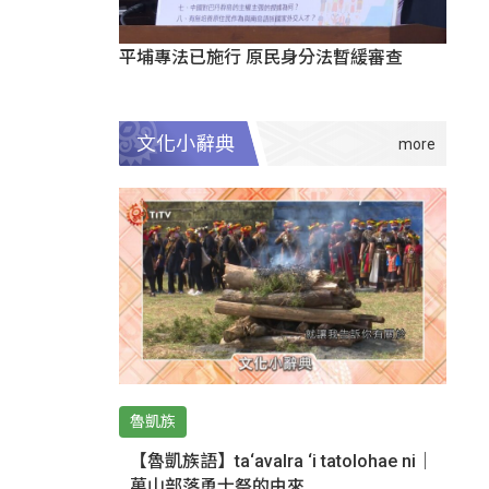
平埔專法已施行 原民身分法暫緩審查
文化小辭典
魯凱族
【魯凱族語】ta‘avalra ‘i tatolohae ni｜
萬山部落勇士祭的由來