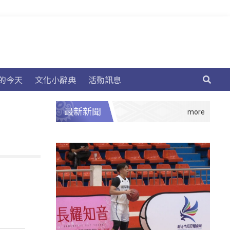
的今天
文化小辭典
活動訊息
最新新聞