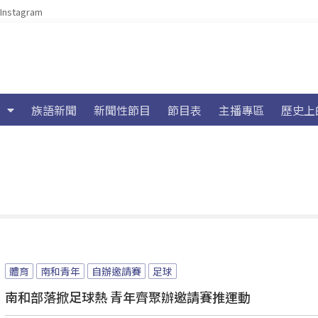
Instagram
族語新聞
新聞性節目
節目表
主播專區
歷史上
體育
南和青年
自辦邀請賽
足球
南和部落掀足球熱 青年齊聚辦邀請賽推運動