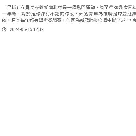
「足球」在屏東來義鄉南和村是一項熱門運動，甚至從30幾歲青
一年級，對於足球都有不錯的球感，部落青年為推廣足球並延
統，原本每年都有舉辦邀請賽，但因為新冠肺炎疫情中斷了3年，
捲土重來繼續向下扎根。
2024-05-15 12:42