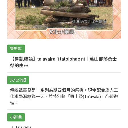
魯凱族
【魯凱族語】ta‘avalra ‘i tatolohae ni｜萬山部落勇士
祭的由來
文化介紹
傳統祖靈祭是一系列為期四個月的祭典，現今配合族人工
作求學濃縮為一天，並特別將「勇士祭(Ta‘avala)」凸顯辦
理。
小辭典
ta‘avalra