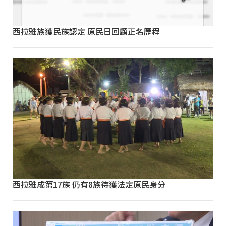
西拉雅族獲民族認定 原民日回顧正名歷程
西拉雅成第17族 仍有8族待獲法定原民身分