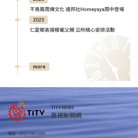
不畏風雨傳文化 達邦社Homeyaya雨中登場
2025
仁愛鄉表揚模範父親 公所精心安排活動
more
TITV NEWS
原視新聞網
電話：(02)2788-1600