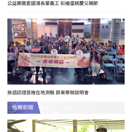
公益團邀愛國浦長輩義工 彩繪蛋糕慶父親節
族語認證首推在地測驗 屏東舉辦說明會
推薦新聞