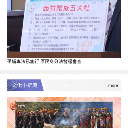
平埔專法已施行 原民身分法暫緩審查
文化小辭典