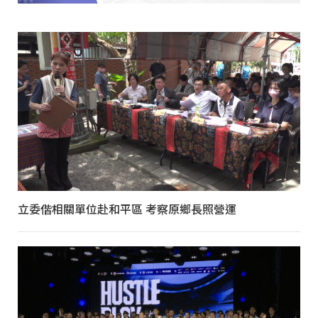
立委偕相關單位赴和平區 考察原鄉長照營運