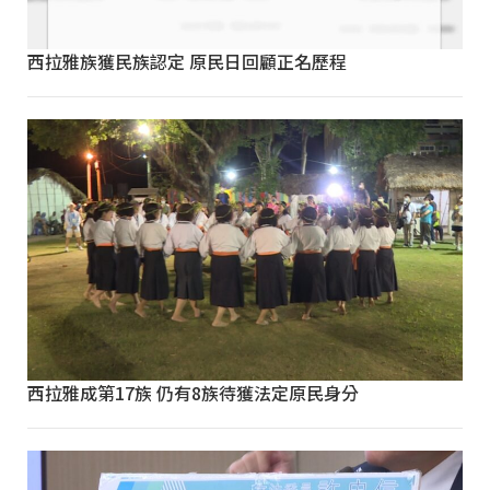
西拉雅族獲民族認定 原民日回顧正名歷程
西拉雅成第17族 仍有8族待獲法定原民身分