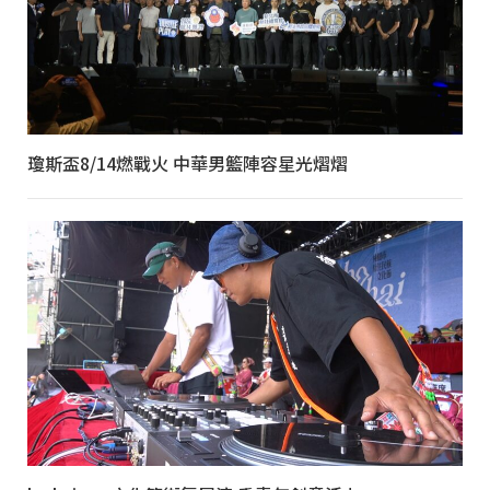
瓊斯盃8/14燃戰火 中華男籃陣容星光熠熠