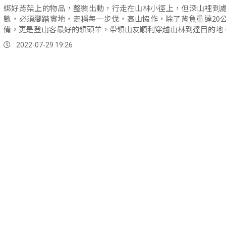
綁好背架上的物品，整裝出動，行走在山林小徑上，但深山裡到
數，必須腳踏實地，走穩每一步伐，高山協作，除了背負重達20
備，更是登山客最好的領頭羊，帶領山友順利穿越山林到達目的地
2022-07-29 19:26