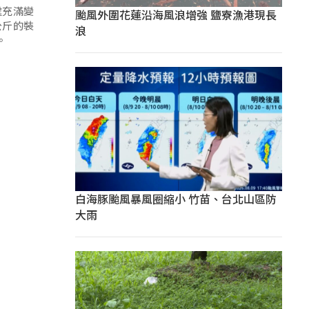
處充滿變
颱風外圍花蓮沿海風浪增強 鹽寮漁港現長
公斤的裝
浪
。
白海豚颱風暴風圈縮小 竹苗、台北山區防
大雨