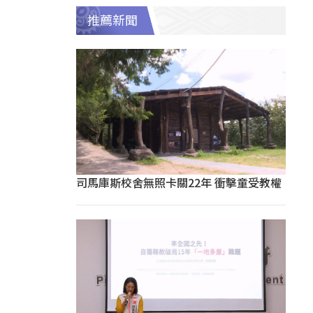
推薦新聞
司馬庫斯校舍無照卡關22年 衝擊童受教權