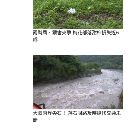
兩颱風、猴害夾擊 梅花部落甜柿損失近6
成
大豪雨炸尖石！ 落石阻路及時搶修交通未
斷