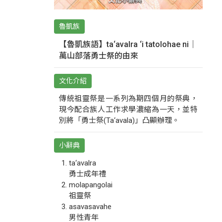
魯凱族
【魯凱族語】ta‘avalra ‘i tatolohae ni｜
萬山部落勇士祭的由來
文化介紹
傳統祖靈祭是一系列為期四個月的祭典，
現今配合族人工作求學濃縮為一天，並特
別將「勇士祭(Ta‘avala)」凸顯辦理。
小辭典
ta‘avalra
勇士成年禮
molapangolai
祖靈祭
asavasavahe
男性青年