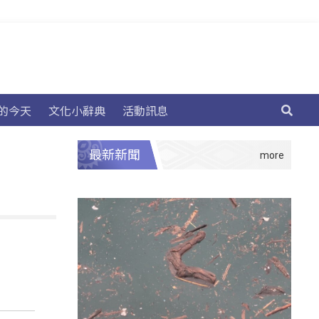
的今天
文化小辭典
活動訊息
最新新聞