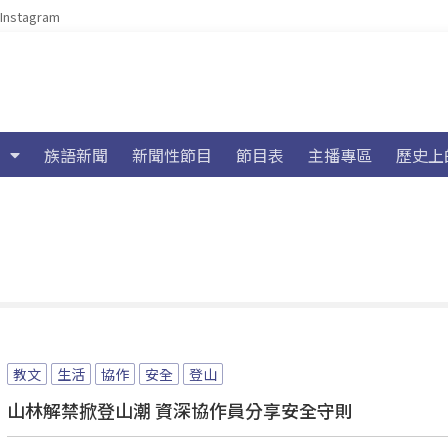
Instagram
族語新聞
新聞性節目
節目表
主播專區
歷史上
教文
生活
協作
安全
登山
山林解禁掀登山潮 資深協作員分享安全守則