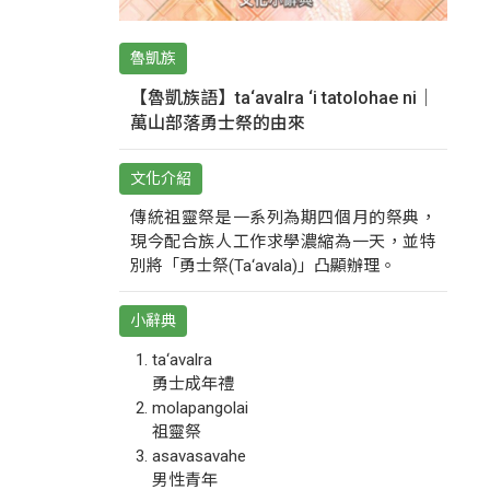
魯凱族
【魯凱族語】ta‘avalra ‘i tatolohae ni｜
萬山部落勇士祭的由來
文化介紹
傳統祖靈祭是一系列為期四個月的祭典，
現今配合族人工作求學濃縮為一天，並特
別將「勇士祭(Ta‘avala)」凸顯辦理。
小辭典
ta‘avalra
勇士成年禮
molapangolai
祖靈祭
asavasavahe
男性青年