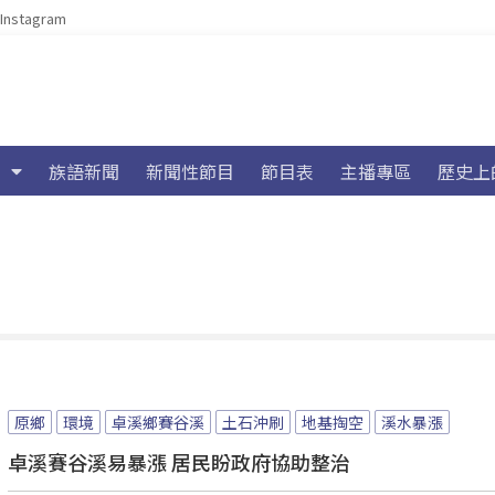
Instagram
族語新聞
新聞性節目
節目表
主播專區
歷史上
原鄉
環境
卓溪鄉賽谷溪
土石沖刷
地基掏空
溪水暴漲
卓溪賽谷溪易暴漲 居民盼政府協助整治