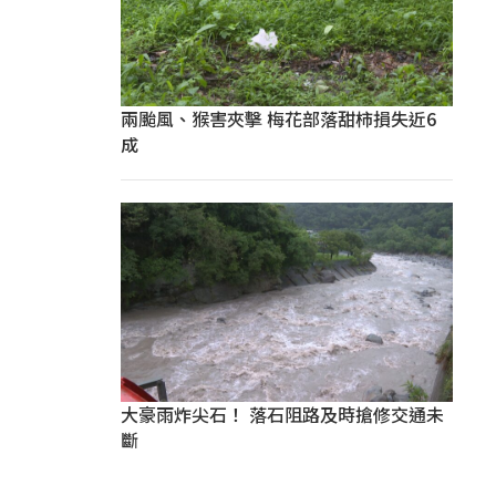
兩颱風、猴害夾擊 梅花部落甜柿損失近6
成
大豪雨炸尖石！ 落石阻路及時搶修交通未
斷