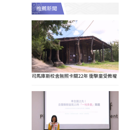
推薦新聞
司馬庫斯校舍無照卡關22年 衝擊童受教權