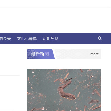
的今天
文化小辭典
活動訊息
最新新聞