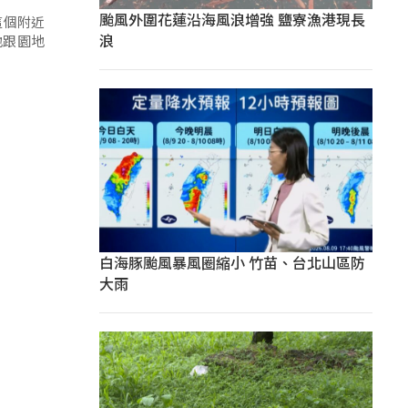
颱風外圍花蓮沿海風浪增強 鹽寮漁港現長
這個附近
浪
地跟園地
白海豚颱風暴風圈縮小 竹苗、台北山區防
大雨