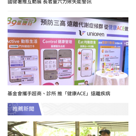
國健署推互動展 長者量六力揪失能警訊
基金會攜手超商、診所 推「健康ACE」遠離疾病
推薦新聞