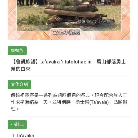
魯凱族
【魯凱族語】ta‘avalra ‘i tatolohae ni｜萬山部落勇士
祭的由來
文化介紹
傳統祖靈祭是一系列為期四個月的祭典，現今配合族人工
作求學濃縮為一天，並特別將「勇士祭(Ta‘avala)」凸顯辦
理。
小辭典
ta‘avalra