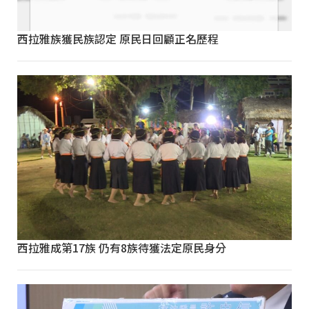
西拉雅族獲民族認定 原民日回顧正名歷程
西拉雅成第17族 仍有8族待獲法定原民身分