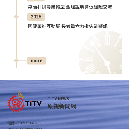
嘉蘭村拚農業轉型 金峰說明會促經驗交流
2026
國健署推互動展 長者量六力揪失能警訊
more
TITV NEWS
原視新聞網
電話：(02)2788-1600