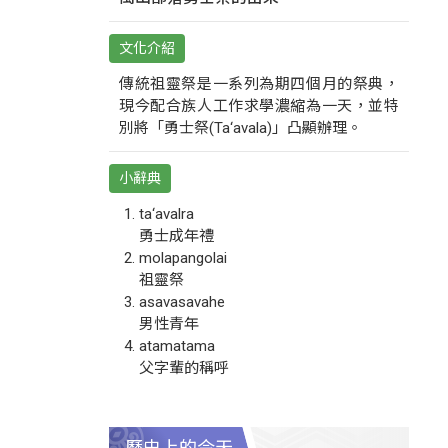
文化介紹
傳統祖靈祭是一系列為期四個月的祭典，
現今配合族人工作求學濃縮為一天，並特
別將「勇士祭(Ta‘avala)」凸顯辦理。
小辭典
ta‘avalra
勇士成年禮
molapangolai
祖靈祭
asavasavahe
男性青年
atamatama
父字輩的稱呼
歷史上的今天