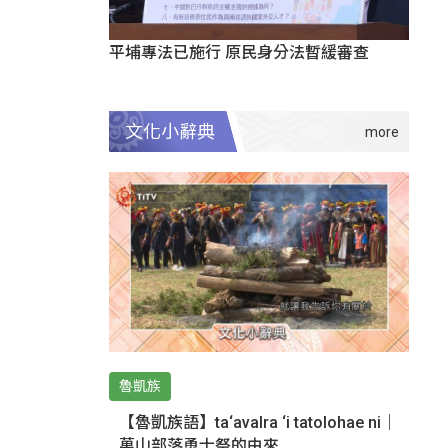
平埔專法已施行 原民身分法暫緩審查
文化小辭典
魯凱族
【魯凱族語】ta‘avalra ‘i tatolohae ni｜
萬山部落勇士祭的由來