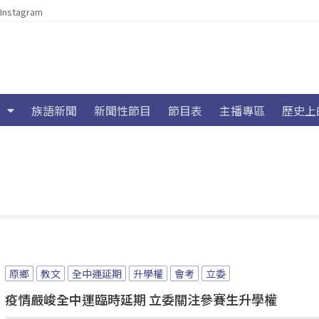
Instagram
族語新聞
新聞性節目
節目表
主播專區
歷史上
原鄉
教文
全中運延期
升學權
會考
立委
疫情嚴峻全中運臨時延期 立委關注參賽生升學權