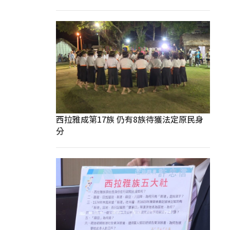
西拉雅成第17族 仍有8族待獲法定原民身
分