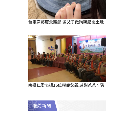
台東窯藝慶父親節 邀父子做陶碗感念土地
南投仁愛表揚16位模範父親 感謝爸爸辛勞
推薦新聞