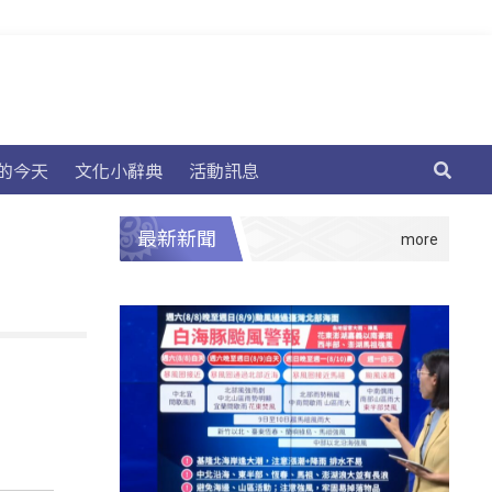
的今天
文化小辭典
活動訊息
最新新聞