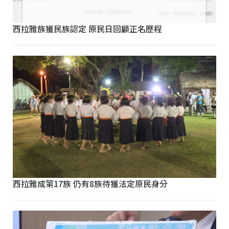
西拉雅族獲民族認定 原民日回顧正名歷程
西拉雅成第17族 仍有8族待獲法定原民身分