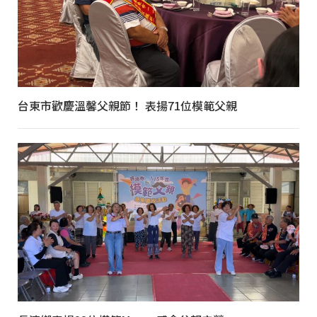
台東市歡慶溫馨父親節！ 表揚71位模範父親