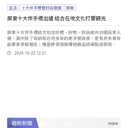
生活
十大伴手禮暨好店徵選
屏東
屏東十大伴手禮出爐 結合在地文化打響觀光
屏東十大伴手禮這次包含好禮、好物、好店總共30組店家入
選，其中除了有耕耘在地多年的老字號商家，更有許多青年
創業家爭相報名；像是將排灣族傳統飾品琉璃製成筷架，還
有業者將東港迎王祭典融入商品，充分結合在地文化與生活
2024-10-22 12:21
記憶。
最新新聞