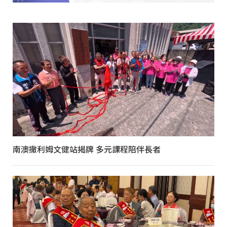
南澳撒利姆文健站揭牌 多元課程陪伴長者