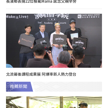
長濱鄉表揚22位模範Mama 感念父親辛勞
北流幕後課程成果展 阿爆率新人熱力登台
推薦新聞