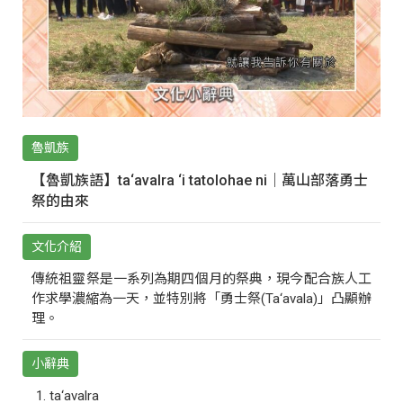
魯凱族
【魯凱族語】ta‘avalra ‘i tatolohae ni｜萬山部落勇士
祭的由來
文化介紹
傳統祖靈祭是一系列為期四個月的祭典，現今配合族人工
作求學濃縮為一天，並特別將「勇士祭(Ta‘avala)」凸顯辦
理。
小辭典
ta‘avalra