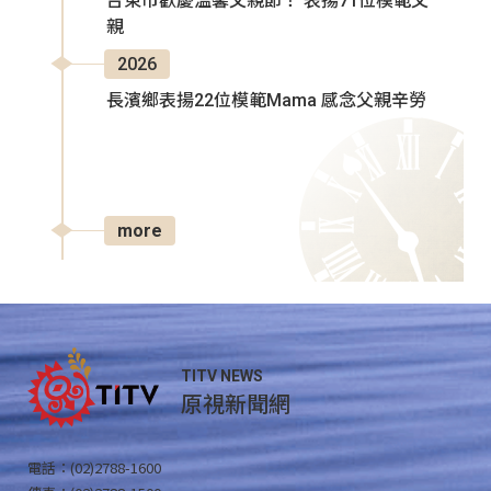
台東市歡慶溫馨父親節！ 表揚71位模範父
親
2026
長濱鄉表揚22位模範Mama 感念父親辛勞
more
TITV NEWS
原視新聞網
電話：(02)2788-1600