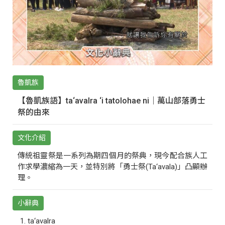
魯凱族
【魯凱族語】ta‘avalra ‘i tatolohae ni｜萬山部落勇士
祭的由來
文化介紹
傳統祖靈祭是一系列為期四個月的祭典，現今配合族人工
作求學濃縮為一天，並特別將「勇士祭(Ta‘avala)」凸顯辦
理。
小辭典
ta‘avalra