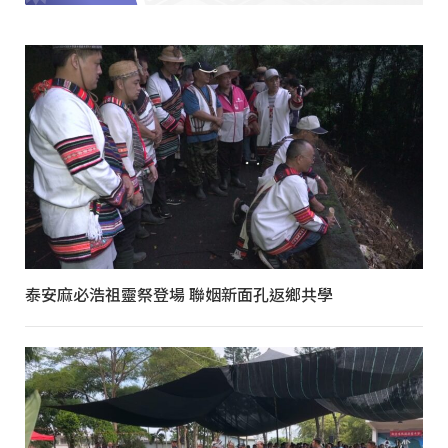
泰安麻必浩祖靈祭登場 聯姻新面孔返鄉共學