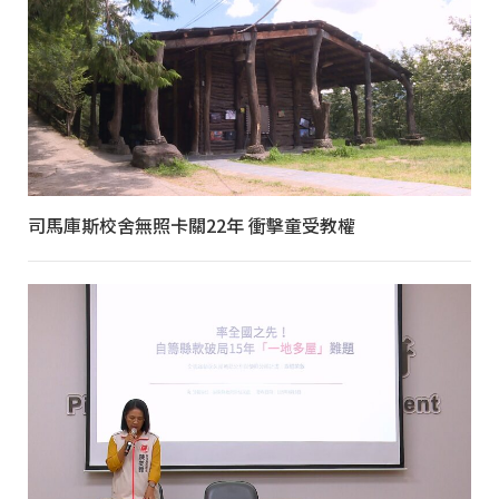
司馬庫斯校舍無照卡關22年 衝擊童受教權