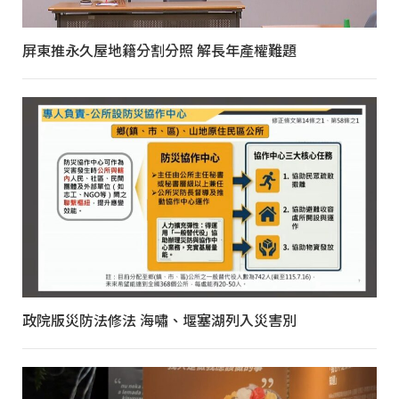
屏東推永久屋地籍分割分照 解長年產權難題
政院版災防法修法 海嘯、堰塞湖列入災害別