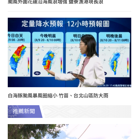
颱風外圍花蓮沿海風浪增強 鹽寮漁港現長浪
白海豚颱風暴風圈縮小 竹苗、台北山區防大雨
推薦新聞