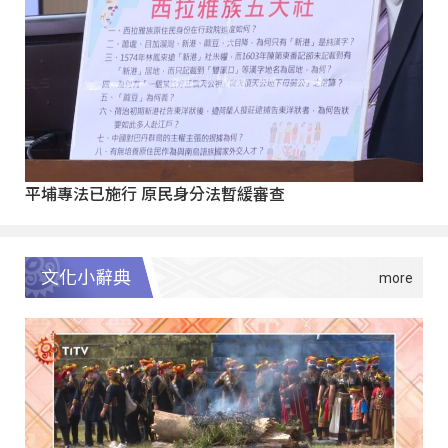
平埔專法已施行 原民身分法暫緩審查
文化小辭典