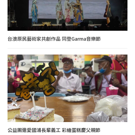
台澳原民藝術家共創作品 同登Garma音樂節
公益團邀愛國浦長輩義工 彩繪蛋糕慶父親節