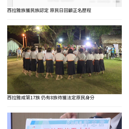
西拉雅族獲民族認定 原民日回顧正名歷程
西拉雅成第17族 仍有8族待獲法定原民身分