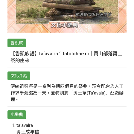
魯凱族
【魯凱族語】ta‘avalra ‘i tatolohae ni｜萬山部落勇士
祭的由來
文化介紹
傳統祖靈祭是一系列為期四個月的祭典，現今配合族人工
作求學濃縮為一天，並特別將「勇士祭(Ta‘avala)」凸顯辦
理。
小辭典
ta‘avalra
勇士成年禮