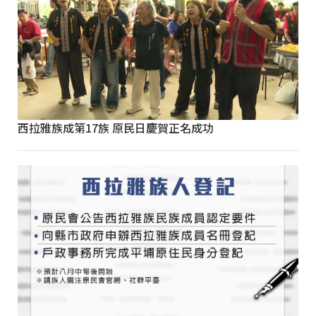
西拉雅族成第17族 原民日慶賀正名成功