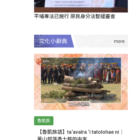
平埔專法已施行 原民身分法暫緩審查
文化小辭典
魯凱族
【魯凱族語】ta‘avalra ‘i tatolohae ni｜
萬山部落勇士祭的由來