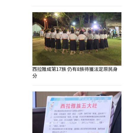
西拉雅成第17族 仍有8族待獲法定原民身
分