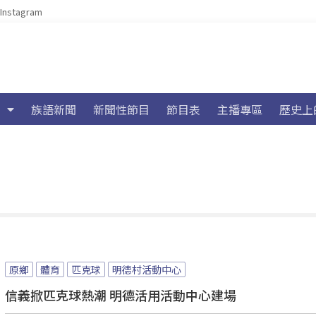
Instagram
族語新聞
新聞性節目
節目表
主播專區
歷史上
原鄉
體育
匹克球
明德村活動中心
信義掀匹克球熱潮 明德活用活動中心建場