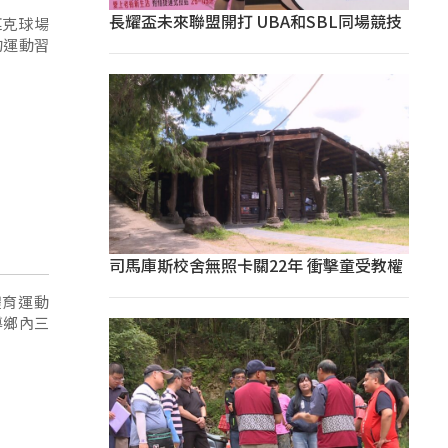
長耀盃未來聯盟開打 UBA和SBL同場競技
匹克球場
的運動習
司馬庫斯校舍無照卡關22年 衝擊童受教權
體育運動
導鄉內三