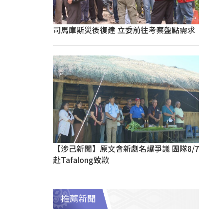
司馬庫斯災後復建 立委前往考察盤點需求
【涉己新聞】原文會新劇名爆爭議 團隊8/7
赴Tafalong致歉
推薦新聞