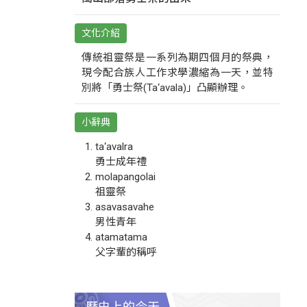
文化介紹
傳統祖靈祭是一系列為期四個月的祭典，
現今配合族人工作求學濃縮為一天，並特
別將「勇士祭(Ta‘avala)」凸顯辦理。
小辭典
ta‘avalra
勇士成年禮
molapangolai
祖靈祭
asavasavahe
男性青年
atamatama
父字輩的稱呼
歷史上的今天