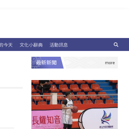
的今天
文化小辭典
活動訊息
最新新聞