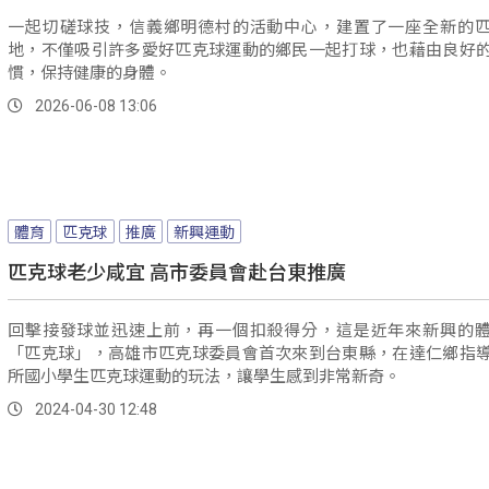
一起切磋球技，信義鄉明德村的活動中心，建置了一座全新的
地，不僅吸引許多愛好匹克球運動的鄉民一起打球，也藉由良好
慣，保持健康的身體。
2026-06-08 13:06
體育
匹克球
推廣
新興運動
匹克球老少咸宜 高市委員會赴台東推廣
回擊接發球並迅速上前，再一個扣殺得分，這是近年來新興的
「匹克球」，高雄市匹克球委員會首次來到台東縣，在達仁鄉指
所國小學生匹克球運動的玩法，讓學生感到非常新奇。
2024-04-30 12:48