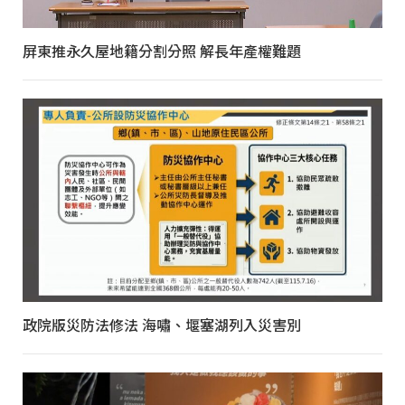
屏東推永久屋地籍分割分照 解長年產權難題
政院版災防法修法 海嘯、堰塞湖列入災害別