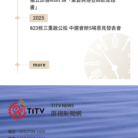
貓公部落Ilisin 頒「重要民俗登錄認定證
書」
2025
823核三重啟公投 中選會辦5場意見發表會
more
TITV NEWS
原視新聞網
電話：(02)2788-1600