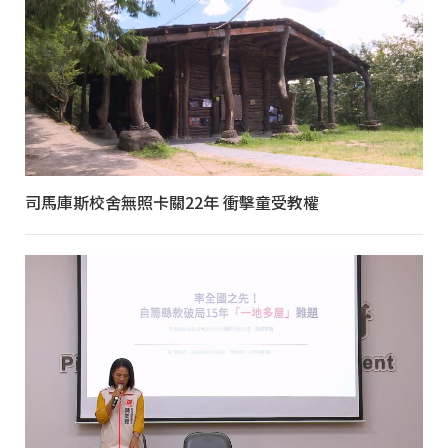
司馬庫斯校舍無照卡關22年 衝擊童受教權