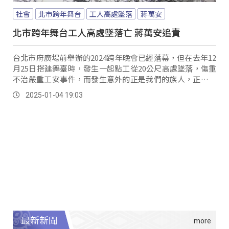
社會
北市跨年舞台
工人高處墜落
蔣萬安
北市跨年舞台工人高處墜落亡 蔣萬安追責
台北市府廣場前舉辦的2024跨年晚會已經落幕，但在去年12
月25日搭建舞臺時，發生一起點工從20公尺高處墜落，傷重
不治嚴重工安事件，而發生意外的正是我們的族人，正是救
贖方舟的主唱拉外．阿利克，事發前還曾在網上透露新歌合
2025-01-04 19:03
作，不料還沒來得及完成的理想意外就發生；家屬表示，相
關權責單位並沒有積極給予回覆。
最新新聞