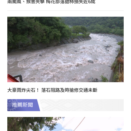
兩颱風、猴害夾擊 梅花部落甜柿損失近6成
大豪雨炸尖石！ 落石阻路及時搶修交通未斷
推薦新聞