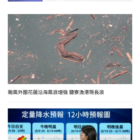
颱風外圍花蓮沿海風浪增強 鹽寮漁港現長浪