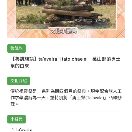
魯凱族
【魯凱族語】ta‘avalra ‘i tatolohae ni｜萬山部落勇士
祭的由來
文化介紹
傳統祖靈祭是一系列為期四個月的祭典，現今配合族人工
作求學濃縮為一天，並特別將「勇士祭(Ta‘avala)」凸顯辦
理。
小辭典
ta‘avalra