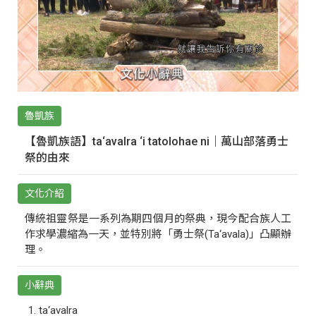
魯凱族
【魯凱族語】ta‘avalra ‘i tatolohae ni｜萬山部落勇士
祭的由來
文化介紹
傳統祖靈祭是一系列為期四個月的祭典，現今配合族人工
作求學濃縮為一天，並特別將「勇士祭(Ta‘avala)」凸顯辦
理。
小辭典
ta‘avalra