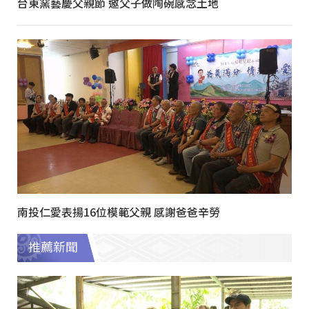
台東窯藝慶父親節 邀父子做陶碗感念土地
南投仁愛表揚16位模範父親 感謝爸爸辛勞
推薦新聞