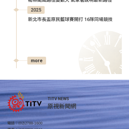
楊柳颱風路徑變數大 氣象署說明最新路徑
2025
新北市長盃原民籃球賽開打 16隊同場競技
more
TITV NEWS
原視新聞網
電話：(02)2788-1600