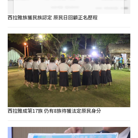
西拉雅族獲民族認定 原民日回顧正名歷程
西拉雅成第17族 仍有8族待獲法定原民身分