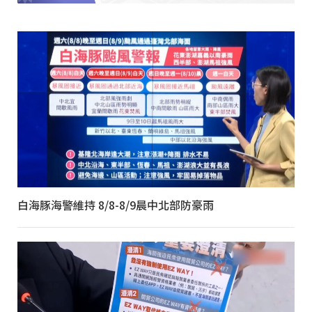
白海豚海警維持 8/8-8/9晨中北部防豪雨