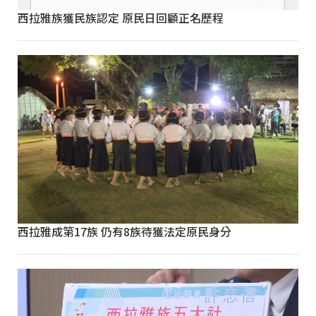
西拉雅族獲民族認定 原民日回顧正名歷程
西拉雅成第17族 仍有8族待獲法定原民身分