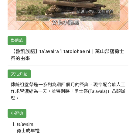
魯凱族
【魯凱族語】ta‘avalra ‘i tatolohae ni｜萬山部落勇士
祭的由來
文化介紹
傳統祖靈祭是一系列為期四個月的祭典，現今配合族人工
作求學濃縮為一天，並特別將「勇士祭(Ta‘avala)」凸顯辦
理。
小辭典
ta‘avalra
勇士成年禮