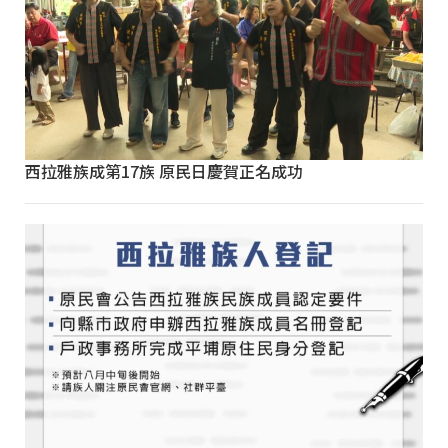
西拉雅族成第17族 原民日慶賀正名成功