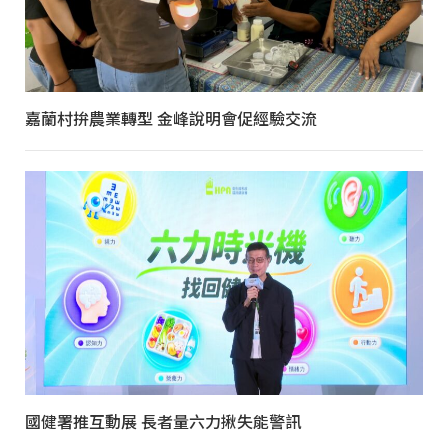
嘉蘭村拚農業轉型 金峰說明會促經驗交流
國健署推互動展 長者量六力揪失能警訊