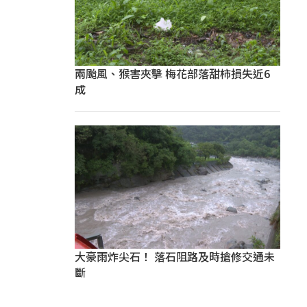
兩颱風、猴害夾擊 梅花部落甜柿損失近6
成
大豪雨炸尖石！ 落石阻路及時搶修交通未
斷