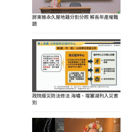
屏東推永久屋地籍分割分照 解長年產權難
題
政院版災防法修法 海嘯、堰塞湖列入災害
別