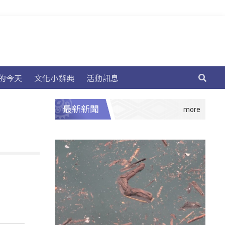
的今天
文化小辭典
活動訊息
最新新聞