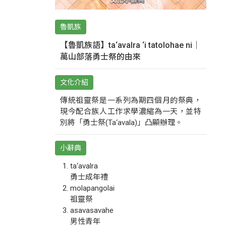
魯凱族
【魯凱族語】ta‘avalra ‘i tatolohae ni｜
萬山部落勇士祭的由來
文化介紹
傳統祖靈祭是一系列為期四個月的祭典，
現今配合族人工作求學濃縮為一天，並特
別將「勇士祭(Ta‘avala)」凸顯辦理。
小辭典
ta‘avalra
勇士成年禮
molapangolai
祖靈祭
asavasavahe
男性青年