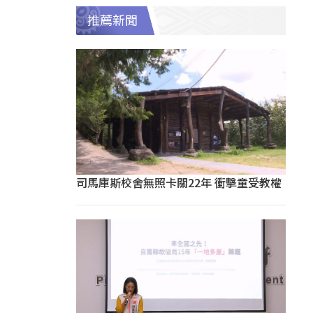
推薦新聞
司馬庫斯校舍無照卡關22年 衝擊童受教權