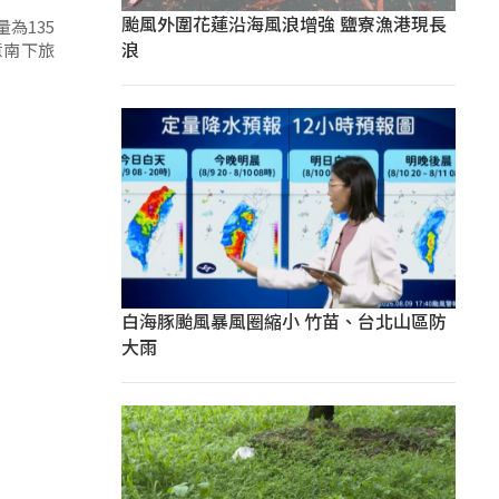
颱風外圍花蓮沿海風浪增強 鹽寮漁港現長
為135
浪
意南下旅
白海豚颱風暴風圈縮小 竹苗、台北山區防
大雨