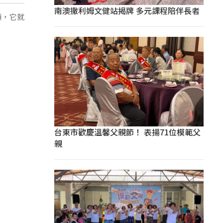
南澳撒利姆文健站揭牌 多元課程陪伴長者
頭，它就
台東市歡慶溫馨父親節！ 表揚71位模範父
親