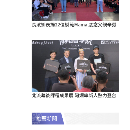
長濱鄉表揚22位模範Mama 感念父親辛勞
北流幕後課程成果展 阿爆率新人熱力登台
推薦新聞