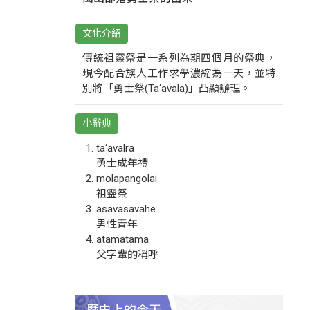
文化介紹
傳統祖靈祭是一系列為期四個月的祭典，
現今配合族人工作求學濃縮為一天，並特
別將「勇士祭(Ta‘avala)」凸顯辦理。
小辭典
ta‘avalra
勇士成年禮
molapangolai
祖靈祭
asavasavahe
男性青年
atamatama
父字輩的稱呼
歷史上的今天