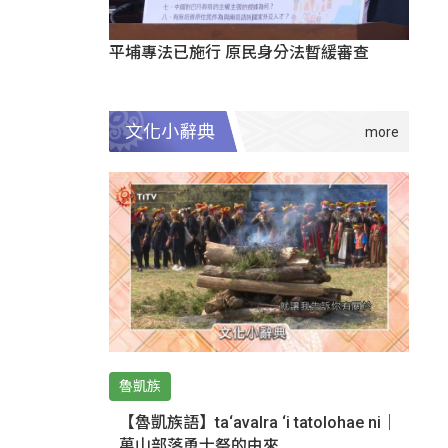
平埔專法已施行 原民身分法暫緩審查
文化小辭典
魯凱族
【魯凱族語】ta‘avalra ‘i tatolohae ni｜
萬山部落勇士祭的由來