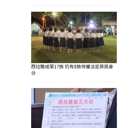
西拉雅成第17族 仍有8族待獲法定原民身
分