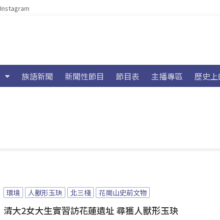
Instagram
族語新聞
新聞性節目
節目表
主播專區
歷史上
環境
人獸形玉玦
北三棧
花崗山史前文物
清大2女大生實習訪花蓮遺址 尋獲人獸形玉玦