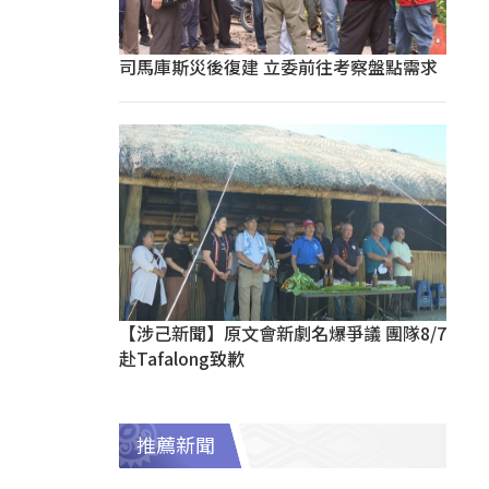
司馬庫斯災後復建 立委前往考察盤點需求
【涉己新聞】原文會新劇名爆爭議 團隊8/7
赴Tafalong致歉
推薦新聞