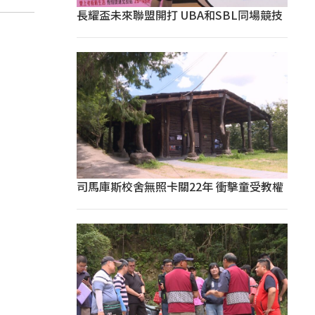
長耀盃未來聯盟開打 UBA和SBL同場競技
司馬庫斯校舍無照卡關22年 衝擊童受教權