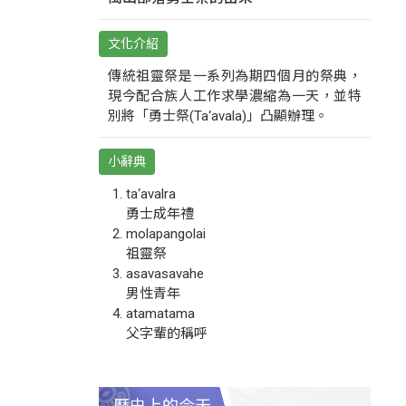
文化介紹
傳統祖靈祭是一系列為期四個月的祭典，
現今配合族人工作求學濃縮為一天，並特
別將「勇士祭(Ta‘avala)」凸顯辦理。
小辭典
ta‘avalra
勇士成年禮
molapangolai
祖靈祭
asavasavahe
男性青年
atamatama
父字輩的稱呼
歷史上的今天