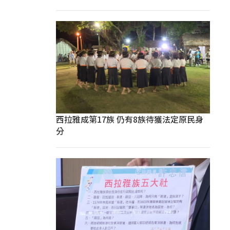
西拉雅成第17族 仍有8族待獲法定原民身
分