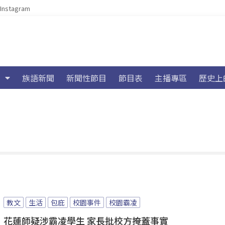
Instagram
族語新聞
新聞性節目
節目表
主播專區
歷史上
教文
生活
包庇
校園事件
校園霸凌
花蓮師疑涉霸凌學生 家長批校方掩蓋事實