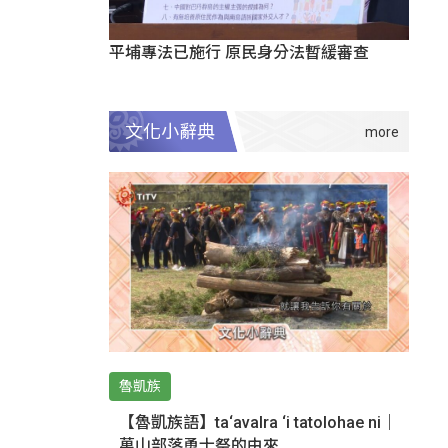
平埔專法已施行 原民身分法暫緩審查
文化小辭典
魯凱族
【魯凱族語】ta‘avalra ‘i tatolohae ni｜
萬山部落勇士祭的由來