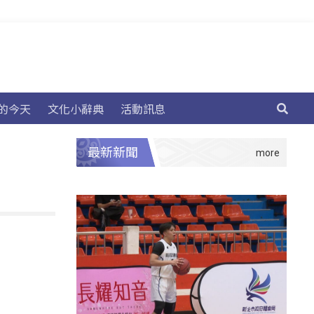
的今天
文化小辭典
活動訊息
最新新聞