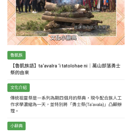
魯凱族
【魯凱族語】ta‘avalra ‘i tatolohae ni｜萬山部落勇士
祭的由來
文化介紹
傳統祖靈祭是一系列為期四個月的祭典，現今配合族人工
作求學濃縮為一天，並特別將「勇士祭(Ta‘avala)」凸顯辦
理。
小辭典