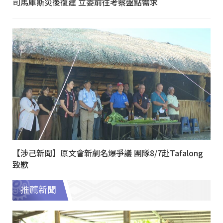
司馬庫斯災後復建 立委前往考察盤點需求
【涉己新聞】原文會新劇名爆爭議 團隊8/7赴Tafalong
致歉
推薦新聞