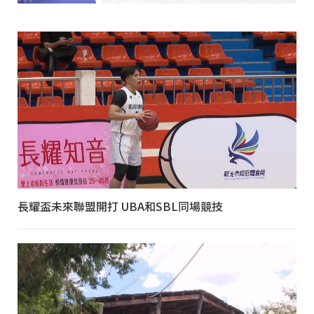
長耀盃未來聯盟開打 UBA和SBL同場競技