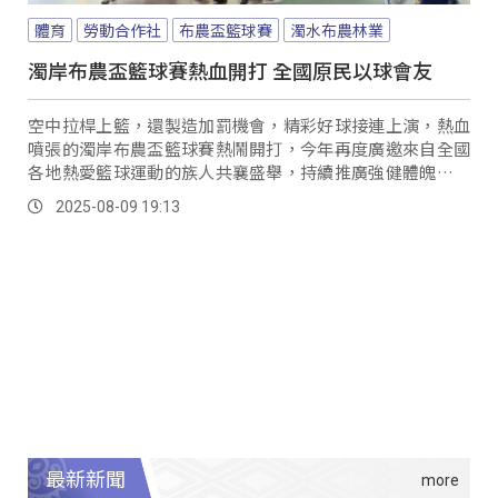
體育
勞動合作社
布農盃籃球賽
濁水布農林業
濁岸布農盃籃球賽熱血開打 全國原民以球會友
空中拉桿上籃，還製造加罰機會，精彩好球接連上演，熱血
噴張的濁岸布農盃籃球賽熱鬧開打，今年再度廣邀來自全國
各地熱愛籃球運動的族人共襄盛舉，持續推廣強健體魄的好
習慣之外，也讓選手有舞臺發揮球技，彼此精進切磋。
2025-08-09 19:13
最新新聞