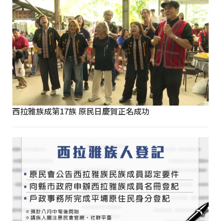
西拉雅族成第17族 原民日慶賀正名成功