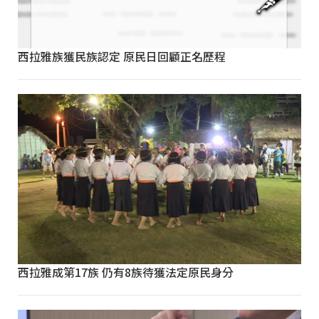
西拉雅族獲民族認定 原民日回顧正名歷程
西拉雅成第17族 仍有8族待獲法定原民身分