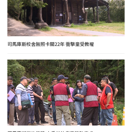
司馬庫斯校舍無照卡關22年 衝擊童受教權