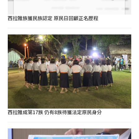
西拉雅族獲民族認定 原民日回顧正名歷程
西拉雅成第17族 仍有8族待獲法定原民身分