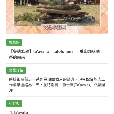
魯凱族
【魯凱族語】ta‘avalra ‘i tatolohae ni｜萬山部落勇士
祭的由來
文化介紹
傳統祖靈祭是一系列為期四個月的祭典，現今配合族人工
作求學濃縮為一天，並特別將「勇士祭(Ta‘avala)」凸顯辦
理。
小辭典
ta‘avalra