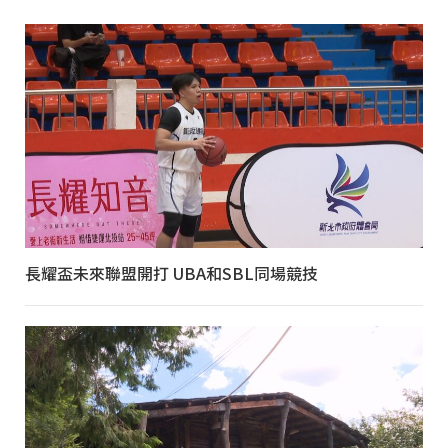
長耀盃未來聯盟開打 UBA和SBL同場競技