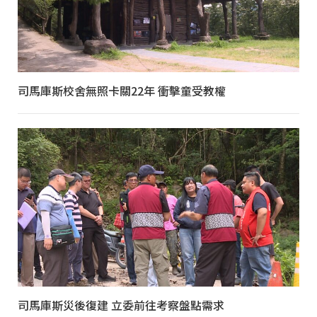
司馬庫斯校舍無照卡關22年 衝擊童受教權
司馬庫斯災後復建 立委前往考察盤點需求