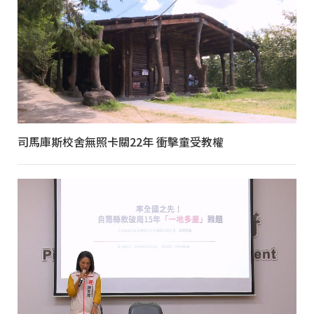
司馬庫斯校舍無照卡關22年 衝擊童受教權