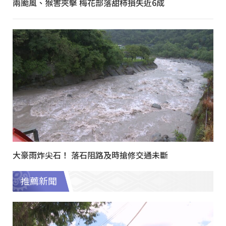
兩颱風、猴害夾擊 梅花部落甜柿損失近6成
大豪雨炸尖石！ 落石阻路及時搶修交通未斷
推薦新聞