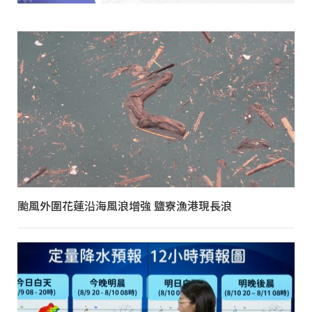
颱風外圍花蓮沿海風浪增強 鹽寮漁港現長浪