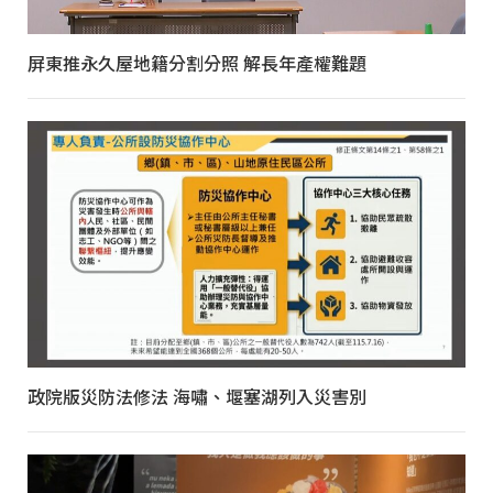
屏東推永久屋地籍分割分照 解長年產權難題
政院版災防法修法 海嘯、堰塞湖列入災害別