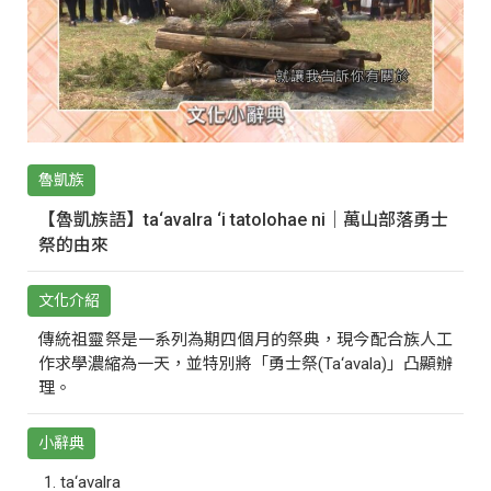
魯凱族
【魯凱族語】ta‘avalra ‘i tatolohae ni｜萬山部落勇士
祭的由來
文化介紹
傳統祖靈祭是一系列為期四個月的祭典，現今配合族人工
作求學濃縮為一天，並特別將「勇士祭(Ta‘avala)」凸顯辦
理。
小辭典
ta‘avalra