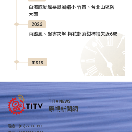
白海豚颱風暴風圈縮小 竹苗、台北山區防
大雨
2026
兩颱風、猴害夾擊 梅花部落甜柿損失近6成
more
TITV NEWS
原視新聞網
電話：(02)2788-1600