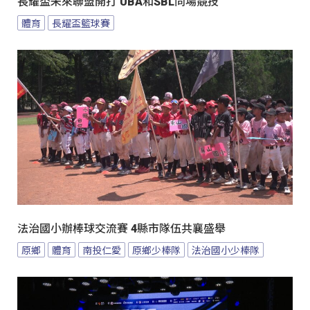
長耀盃未來聯盟開打 UBA和SBL同場競技
體育
長耀盃籃球賽
法治國小辦棒球交流賽 4縣市隊伍共襄盛舉
原鄉
體育
南投仁愛
原鄉少棒隊
法治國小少棒隊