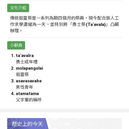
文化介紹
傳統祖靈祭是一系列為期四個月的祭典，現今配合族人工
作求學濃縮為一天，並特別將「勇士祭(Ta‘avala)」凸顯
辦理。
小辭典
ta‘avalra
勇士成年禮
molapangolai
祖靈祭
asavasavahe
男性青年
atamatama
父字輩的稱呼
歷史上的今天