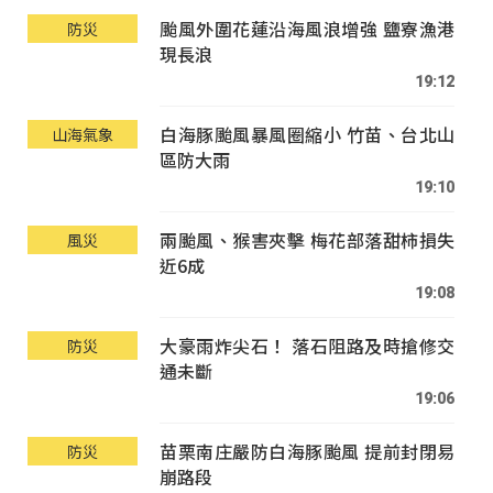
颱風外圍花蓮沿海風浪增強 鹽寮漁港
防災
現長浪
19:12
白海豚颱風暴風圈縮小 竹苗、台北山
山海氣象
區防大雨
19:10
兩颱風、猴害夾擊 梅花部落甜柿損失
風災
近6成
19:08
大豪雨炸尖石！ 落石阻路及時搶修交
防災
通未斷
19:06
苗栗南庄嚴防白海豚颱風 提前封閉易
防災
崩路段