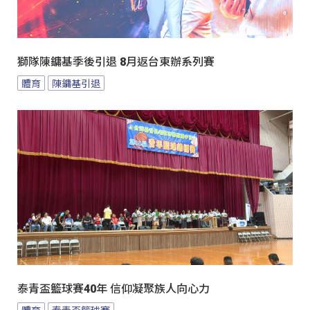
獅隊陳鏞基季後引退 8月返台東辦系列賽
體育
陳鏞基引退
泰青盃籃球賽40年 信仰凝聚族人向心力
體育
泰青盃籃球賽