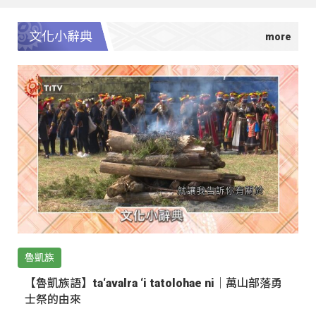
文化小辭典
魯凱族
【魯凱族語】ta‘avalra ‘i tatolohae ni｜萬山部落勇
士祭的由來