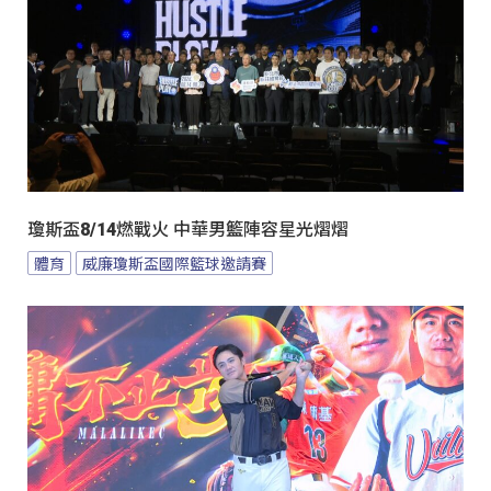
瓊斯盃8/14燃戰火 中華男籃陣容星光熠熠
體育
威廉瓊斯盃國際籃球邀請賽