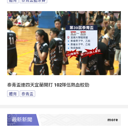
泰青盃連四天宜蘭開打 102隊伍熱血較勁
體育
泰青盃
最新新聞