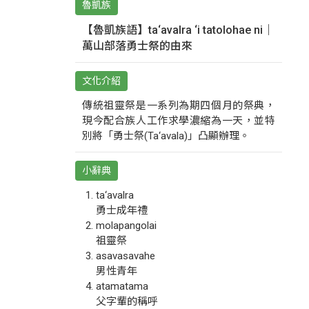
魯凱族
【魯凱族語】ta‘avalra ‘i tatolohae ni｜
萬山部落勇士祭的由來
文化介紹
傳統祖靈祭是一系列為期四個月的祭典，
現今配合族人工作求學濃縮為一天，並特
別將「勇士祭(Ta‘avala)」凸顯辦理。
小辭典
ta‘avalra
勇士成年禮
molapangolai
祖靈祭
asavasavahe
男性青年
atamatama
父字輩的稱呼