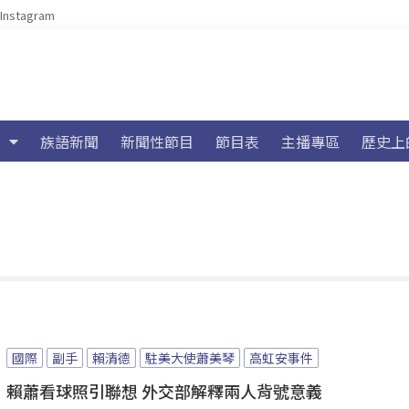
Instagram
族語新聞
新聞性節目
節目表
主播專區
歷史上
國際
副手
賴清德
駐美大使蕭美琴
高虹安事件
賴蕭看球照引聯想 外交部解釋兩人背號意義