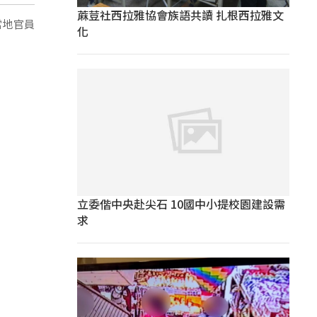
蔴荳社西拉雅協會族語共讀 扎根西拉雅文
當地官員
化
立委偕中央赴尖石 10國中小提校園建設需
求