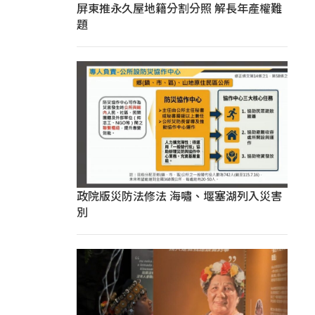
屏東推永久屋地籍分割分照 解長年產權難
題
政院版災防法修法 海嘯、堰塞湖列入災害
別