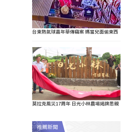
台東熱氣球嘉年華傳竊案 媽當兒面偷東西
莫拉克風災17周年 日光小林農場揭牌思親
推薦新聞