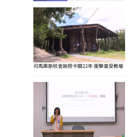
司馬庫斯校舍無照卡關22年 衝擊童受教權