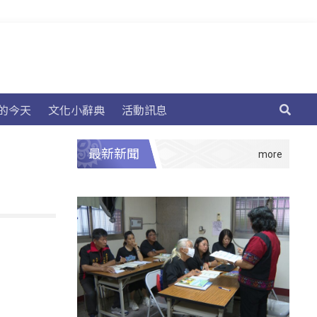
的今天
文化小辭典
活動訊息
最新新聞