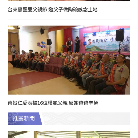
台東窯藝慶父親節 邀父子做陶碗感念土地
南投仁愛表揚16位模範父親 感謝爸爸辛勞
推薦新聞