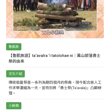
魯凱族
【魯凱族語】ta‘avalra ‘i tatolohae ni｜萬山部落勇士
祭的由來
文化介紹
傳統祖靈祭是一系列為期四個月的祭典，現今配合族人工
作求學濃縮為一天，並特別將「勇士祭(Ta‘avala)」凸顯辦
理。
小辭典