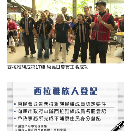
西拉雅族成第17族 原民日慶賀正名成功