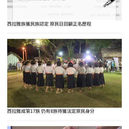
西拉雅族獲民族認定 原民日回顧正名歷程
西拉雅成第17族 仍有8族待獲法定原民身分