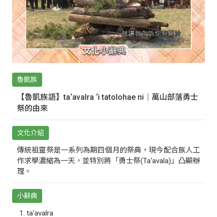
魯凱族
【魯凱族語】ta‘avalra ‘i tatolohae ni｜萬山部落勇士
祭的由來
文化介紹
傳統祖靈祭是一系列為期四個月的祭典，現今配合族人工
作求學濃縮為一天，並特別將「勇士祭(Ta‘avala)」凸顯辦
理。
小辭典
ta‘avalra