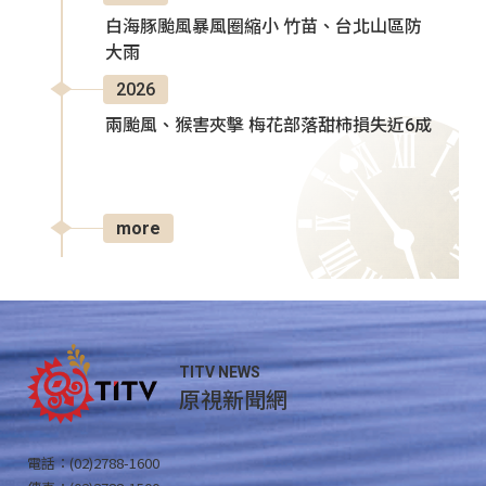
白海豚颱風暴風圈縮小 竹苗、台北山區防
大雨
2026
兩颱風、猴害夾擊 梅花部落甜柿損失近6成
more
TITV NEWS
原視新聞網
電話：(02)2788-1600