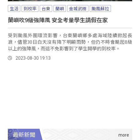
生活
到校率
台東
蘭嶼
金城武樹
颱風蘇拉
蘭嶼吹9級強陣風 安全考量學生請假在家
受到颱風外圍環流影響，台東蘭嶼鄉多處海域陸續掀起長
浪，儘管30日白天沒有降下明顯雨勢，但仍不時會颳起8級
以上的強陣風，而這不免影響到了學生開學的到校率。
2023-08-30 19:13
最新新聞