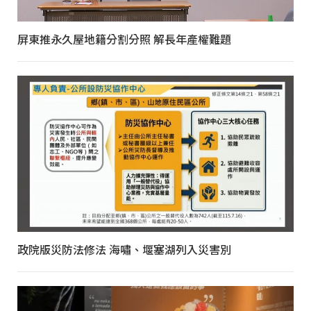
屏東推永久屋地籍分割分照 解長年產權難題
政院版災防法修法 海嘯、堰塞湖列入災害別