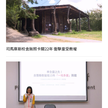
司馬庫斯校舍無照卡關22年 衝擊童受教權