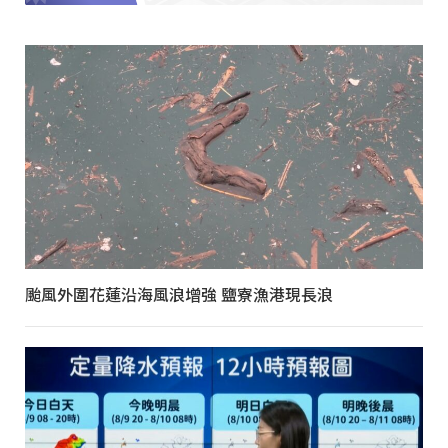
颱風外圍花蓮沿海風浪增強 鹽寮漁港現長浪