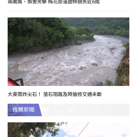
兩颱風、猴害夾擊 梅花部落甜柿損失近6成
大豪雨炸尖石！ 落石阻路及時搶修交通未斷
推薦新聞