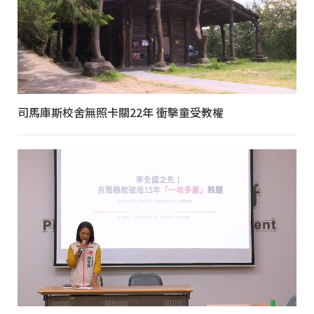
司馬庫斯校舍無照卡關22年 衝擊童受教權