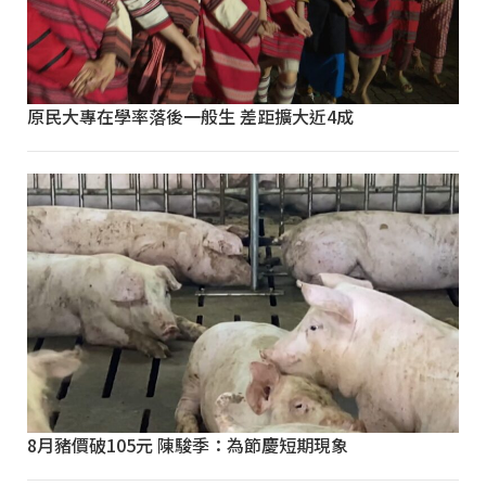
原民大專在學率落後一般生 差距擴大近4成
8月豬價破105元 陳駿季：為節慶短期現象