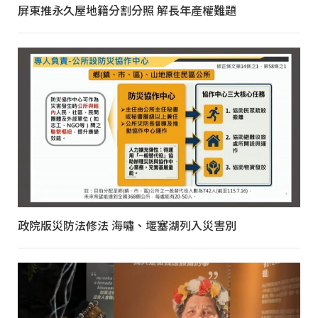
屏東推永久屋地籍分割分照 解長年產權難題
政院版災防法修法 海嘯、堰塞湖列入災害別