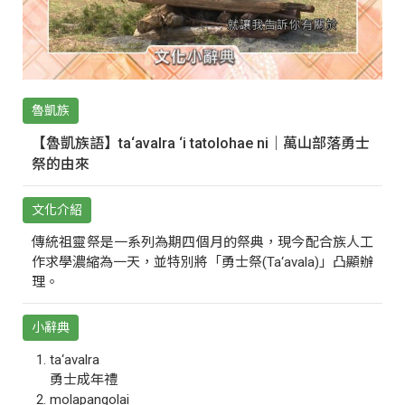
魯凱族
【魯凱族語】ta‘avalra ‘i tatolohae ni｜萬山部落勇士
祭的由來
文化介紹
傳統祖靈祭是一系列為期四個月的祭典，現今配合族人工
作求學濃縮為一天，並特別將「勇士祭(Ta‘avala)」凸顯辦
理。
小辭典
ta‘avalra
勇士成年禮
molapangolai