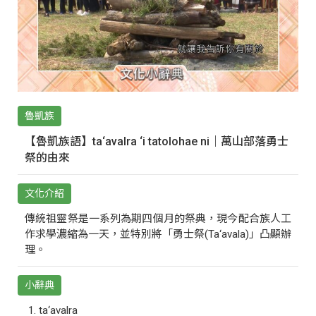
魯凱族
【魯凱族語】ta‘avalra ‘i tatolohae ni｜萬山部落勇士
祭的由來
文化介紹
傳統祖靈祭是一系列為期四個月的祭典，現今配合族人工
作求學濃縮為一天，並特別將「勇士祭(Ta‘avala)」凸顯辦
理。
小辭典
ta‘avalra