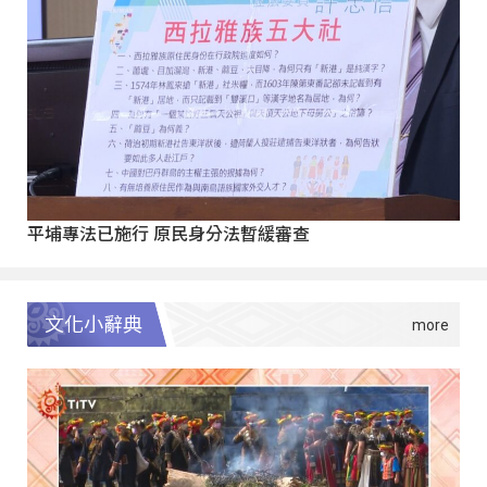
平埔專法已施行 原民身分法暫緩審查
文化小辭典