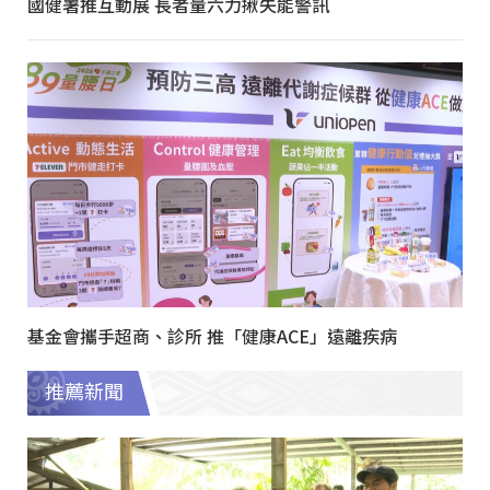
國健署推互動展 長者量六力揪失能警訊
基金會攜手超商、診所 推「健康ACE」遠離疾病
推薦新聞