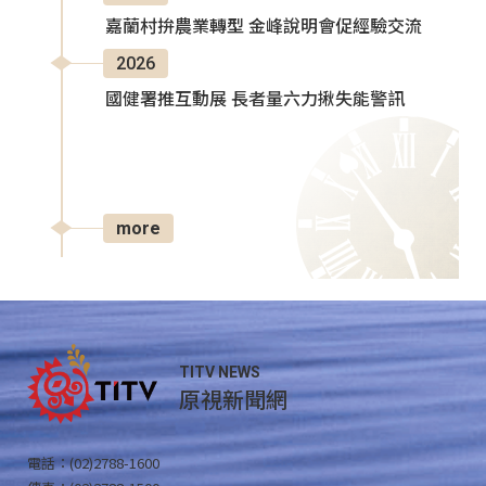
嘉蘭村拚農業轉型 金峰說明會促經驗交流
2026
國健署推互動展 長者量六力揪失能警訊
more
TITV NEWS
原視新聞網
電話：(02)2788-1600