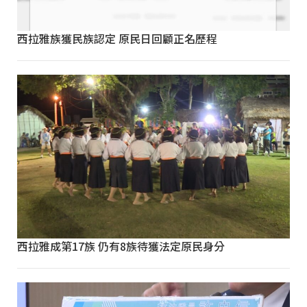
西拉雅族獲民族認定 原民日回顧正名歷程
西拉雅成第17族 仍有8族待獲法定原民身分