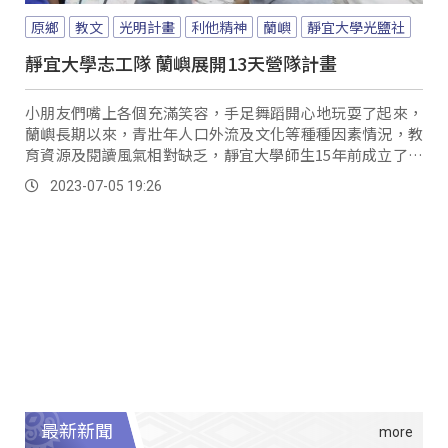
原鄉
教文
光明計畫
利他精神
蘭嶼
靜宜大學光鹽社
靜宜大學志工隊 蘭嶼展開13天營隊計畫
小朋友們嘴上各個充滿笑容，手足舞蹈開心地玩耍了起來，
蘭嶼長期以來，青壯年人口外流及文化等種種因素情況，教
育資源及閱讀風氣相對缺乏，靜宜大學師生15年前成立了志
工團隊，每年暑假都會到蘭嶼進行社會服務，這三年來，儘
2023-07-05 19:26
管受到疫情險峻影響，志工團隊們仍從未停歇，以線上的方
式或較小規模舉行，如今再次踏上蘭嶼的土地，恢復往日規
模，重啟光明計畫及青少年兒童營，帶給孩童一個美好的暑
期記憶。
最新新聞