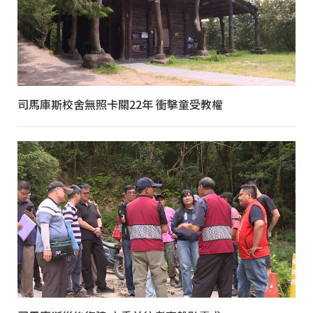
司馬庫斯校舍無照卡關22年 衝擊童受教權