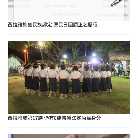
西拉雅族獲民族認定 原民日回顧正名歷程
西拉雅成第17族 仍有8族待獲法定原民身分