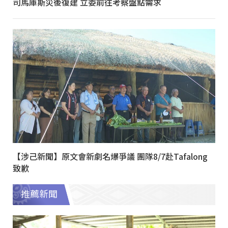
司馬庫斯災後復建 立委前往考察盤點需求
【涉己新聞】原文會新劇名爆爭議 團隊8/7赴Tafalong
致歉
推薦新聞