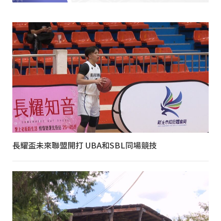
長耀盃未來聯盟開打 UBA和SBL同場競技