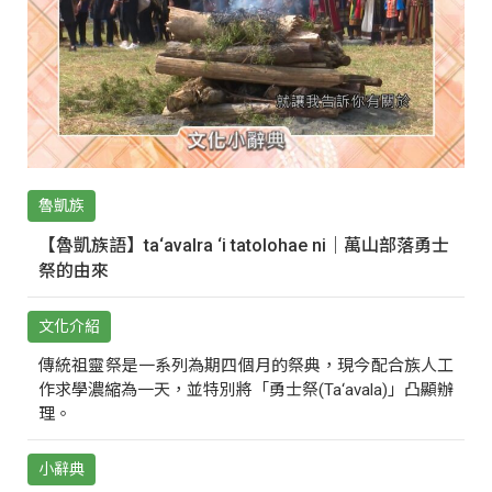
魯凱族
【魯凱族語】ta‘avalra ‘i tatolohae ni｜萬山部落勇士
祭的由來
文化介紹
傳統祖靈祭是一系列為期四個月的祭典，現今配合族人工
作求學濃縮為一天，並特別將「勇士祭(Ta‘avala)」凸顯辦
理。
小辭典