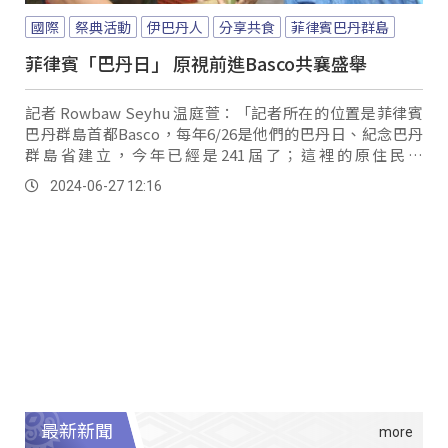
國際
祭典活動
伊巴丹人
分享共食
菲律賓巴丹群島
菲律賓「巴丹日」 原視前進Basco共襄盛舉
記者 Rowbaw Seyhu 温庭萱：「記者所在的位置是菲律賓
巴丹群島首都Basco，每年6/26是他們的巴丹日、紀念巴丹
群島省建立，今年已經是241屆了；這裡的原住民叫
Ivatan，每到這個時候巴丹省各個部落族人都會來到這裡一
2024-06-27 12:16
起慶祝。
最新新聞