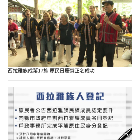
西拉雅族成第17族 原民日慶賀正名成功