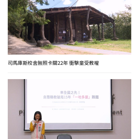
司馬庫斯校舍無照卡關22年 衝擊童受教權