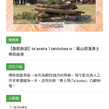
魯凱族
【魯凱族語】ta‘avalra ‘i tatolohae ni｜萬山部落勇士
祭的由來
文化介紹
傳統祖靈祭是一系列為期四個月的祭典，現今配合族人工
作求學濃縮為一天，並特別將「勇士祭(Ta‘avala)」凸顯辦
理。
小辭典
ta‘avalra