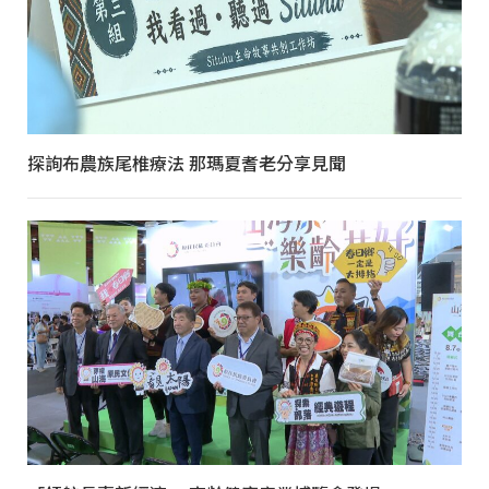
探詢布農族尾椎療法 那瑪夏耆老分享見聞