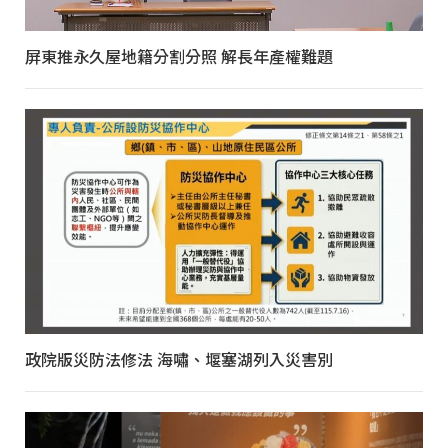
屏東推永久屋地籍分割分照 解長年產權難題
政院版災防法修法 海嘯、堰塞湖列入災害別