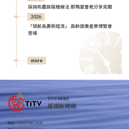
探詢布農族尾椎療法 那瑪夏耆老分享見聞
2026
「領航長壽新經濟」 高齡健康產業博覽會
登場
more
TITV NEWS
原視新聞網
電話：(02)2788-1600