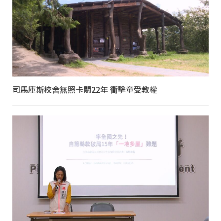
司馬庫斯校舍無照卡關22年 衝擊童受教權