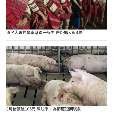
原民大專在學率落後一般生 差距擴大近4成
8月豬價破105元 陳駿季：為節慶短期現象