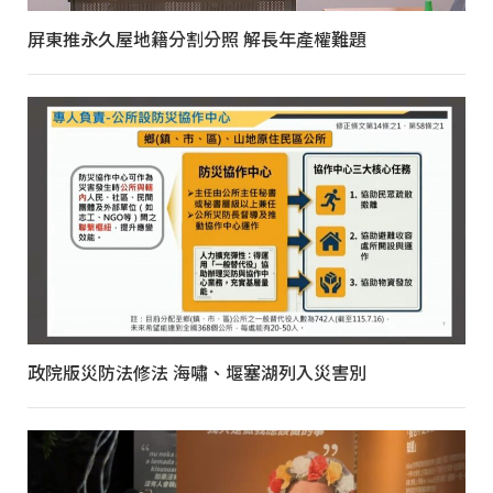
屏東推永久屋地籍分割分照 解長年產權難題
政院版災防法修法 海嘯、堰塞湖列入災害別