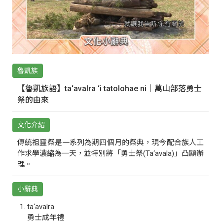
魯凱族
【魯凱族語】ta‘avalra ‘i tatolohae ni｜萬山部落勇士
祭的由來
文化介紹
傳統祖靈祭是一系列為期四個月的祭典，現今配合族人工
作求學濃縮為一天，並特別將「勇士祭(Ta‘avala)」凸顯辦
理。
小辭典
ta‘avalra
勇士成年禮